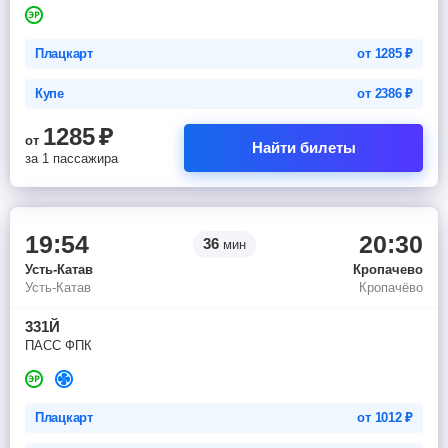
Плацкарт
от
1285
₽
Купе
от
2386
₽
1285
₽
от
Найти билеты
за 1 пассажира
19:54
20:30
36
мин
Усть-Катав
Кропачево
Усть-Катав
Кропачёво
331Й
ПАСС ФПК
Плацкарт
от
1012
₽