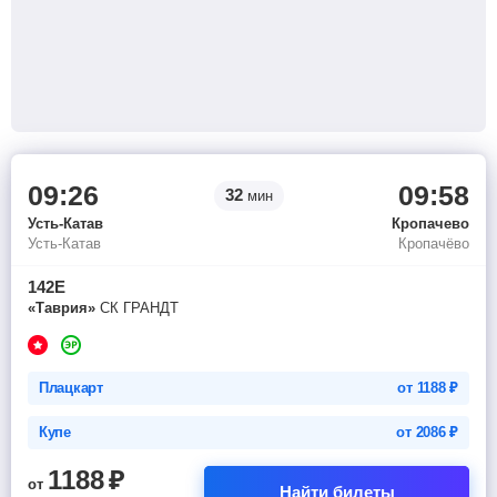
09:26
09:58
32
мин
Усть-Катав
Кропачево
Усть-Катав
Кропачёво
142Е
«Таврия»
СК ГРАНДТ
Плацкарт
от
1188
₽
Купе
от
2086
₽
1188
₽
от
Найти билеты