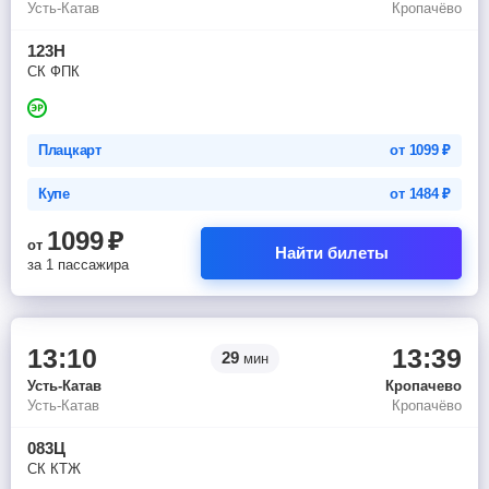
Усть-Катав
Кропачёво
123Н
СК ФПК
Плацкарт
от
1099
₽
Купе
от
1484
₽
1099
₽
от
Найти билеты
за 1 пассажира
13:10
13:39
29
мин
Усть-Катав
Кропачево
Усть-Катав
Кропачёво
083Ц
СК КТЖ