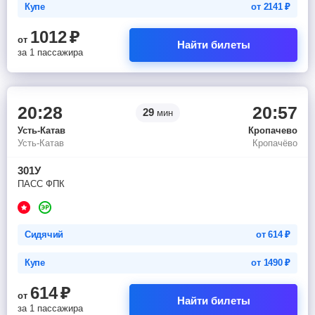
Купе
от
2141
₽
1012
₽
от
Найти билеты
за 1 пассажира
20:28
20:57
29
мин
Усть-Катав
Кропачево
Усть-Катав
Кропачёво
301У
ПАСС ФПК
Сидячий
от
614
₽
Купе
от
1490
₽
614
₽
от
Найти билеты
за 1 пассажира