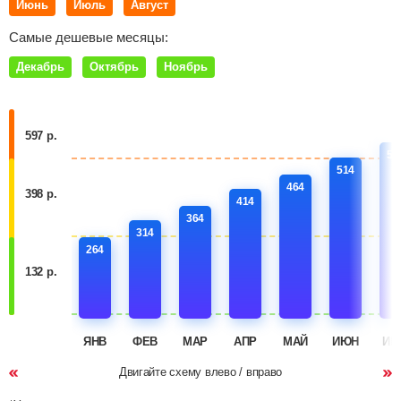
Июнь
Июль
Август
Самые дешевые месяцы:
Декабрь
Октябрь
Ноябрь
597 р.
56
514
464
398 р.
414
364
314
264
132 р.
ЯНВ
ФЕВ
МАР
АПР
МАЙ
ИЮН
ИЮ
Двигайте схему влево / вправо