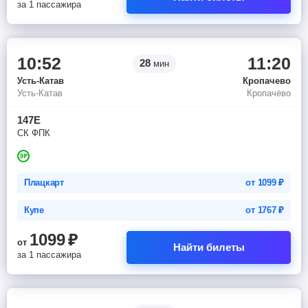
за 1 пассажира
10:52
11:20
28
мин
Усть-Катав
Кропачево
Усть-Катав
Кропачёво
147Е
СК ФПК
Плацкарт
от
1099
₽
Купе
от
1767
₽
1099
₽
от
Найти билеты
за 1 пассажира