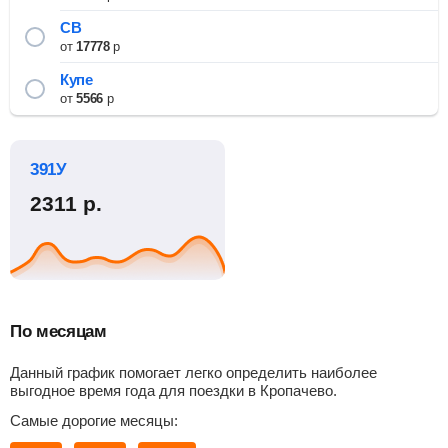
СВ
от
17778
р
Купе
от
5566
р
391У
2311
р.
По месяцам
Данный график помогает легко определить наиболее
выгодное время года для поездки в Кропачево.
Самые дорогие месяцы: