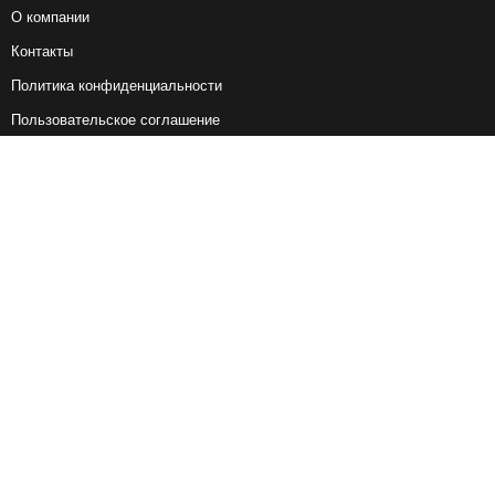
О компании
Контакты
Политика конфиденциальности
Пользовательское соглашение
Справочная информация
Возврат ж/д билетов
Наши сервисы
Авиабилеты
Ж/Д Билеты
Электрички
Автобусы
Маршрутки
Попутки