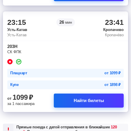
23:15
23:41
26
мин
Усть-Катав
Кропачево
Усть-Катав
Кропачёво
203Н
СК ФПК
Плацкарт
от
1099
₽
Купе
от
1898
₽
1099
₽
от
Найти билеты
за 1 пассажира
Прямые поезда с датой отправления в ближайшие
120