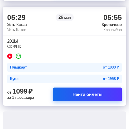
05:29
05:55
26
мин
Усть-Катав
Кропачево
Усть-Катав
Кропачёво
201Ы
СК ФПК
Плацкарт
от
1099
₽
Купе
от
1958
₽
1099
₽
от
Найти билеты
за 1 пассажира