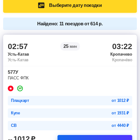
Выберите дату поездки
Найдено: 11 поездов от 614 р.
02:57
03:22
25
мин
Усть-Катав
Кропачево
Усть-Катав
Кропачёво
577У
ПАСС ФПК
Плацкарт
от
1012
₽
Купе
от
1931
₽
СВ
от
4440
₽
1012
₽