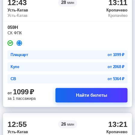
12:43
13:11
28
мин
Усть-Катав
Кропачево
Усть-Катав
Кропачёво
059Н
СК ФПК
Плацкарт
от
1099
₽
Купе
от
2068
₽
СВ
от
5364
₽
1099
₽
от
Найти билеты
за 1 пассажира
12:55
13:21
26
мин
Усть-Катав
Кропачево