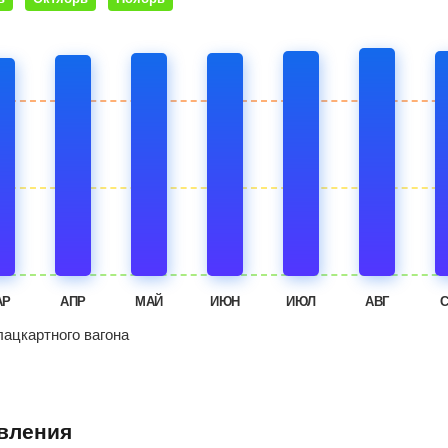
АР
АПР
МАЙ
ИЮН
ИЮЛ
АВГ
ацкартного вагона
авления