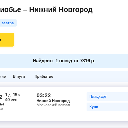
риобье – Нижний Новгород
завтра
и
Найдено: 1 поезд от 7316 р.
ние
В пути
Прибытие
1
15
03:22
д
ч
2
Плацкарт
40
мин
Нижний Новгород
ье
Московский вокзал
Купе
ье