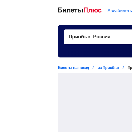
Авиабилет
Билеты на поезд
из Приобья
Пр