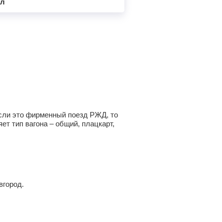
ал
 Если это фирменный поезд РЖД, то
ет тип вагона – общий, плацкарт,
вгород.