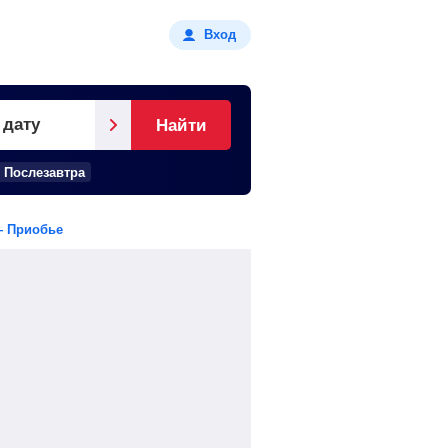
Вход
 дату
Найти
Послезавтра
— Приобье