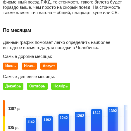
фирменный поезд РЖД, то стоимость такого билета будет
гораздо выше, чем просто на скорый поезд. На стоимость
также влияет тип вагона – общий, плацкарт, купе или СВ.
По месяцам
Данный график помогает легко определить наиболее
выгодное время года для поездки в Челябинск.
Самые дорогие месяцы:
Июнь
Июль
Август
Самые дешевые месяцы:
Декабрь
Октябрь
Ноябрь
1387 р.
14
1392
1342
1292
1242
1192
1142
925 р.