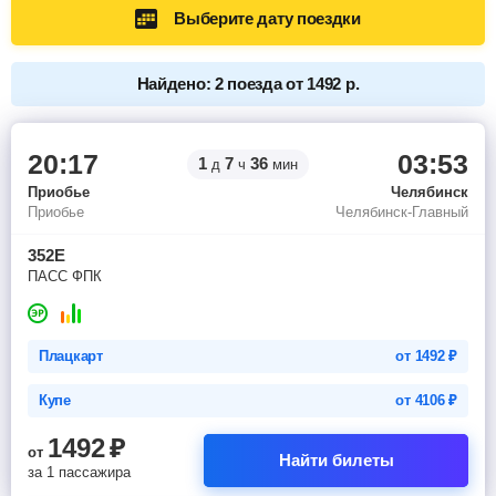
Выберите дату поездки
Найдено: 2 поезда от 1492 р.
20:17
03:53
1
7
36
д
ч
мин
Приобье
Челябинск
Приобье
Челябинск-Главный
352Е
ПАСС ФПК
Плацкарт
от
1492
₽
Купе
от
4106
₽
1492
₽
от
Найти билеты
за 1 пассажира