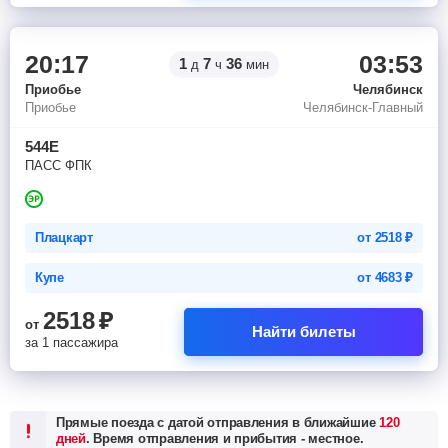
20:17
03:53
1
7
36
д
ч
мин
Приобье
Челябинск
Приобье
Челябинск-Главный
544Е
ПАСС ФПК
Плацкарт
от
2518
₽
Купе
от
4683
₽
2518
₽
от
Найти билеты
за 1 пассажира
Прямые поезда с датой отправления в ближайшие
120
дней
. Время отправления и прибытия - местное.