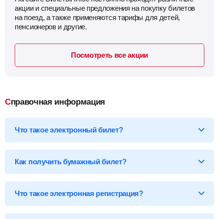
акции и специальные предложения на покупку билетов
на поезд, а также применяются тарифы для детей,
пенсионеров и другие.
Посмотреть все акции
Справочная информация
Что такое электронный билет?
*Электронный билет на поезд
— произведя оплату, вы
получаете на email электронный билет (посадочный купон), в
Как получить бумажный билет?
котором указаны детали вашей поездки, а также данные о
пассажире.
Бумажный билет можно получить двумя способами:
Что такое электронная регистрация?
В кассе ж/д вокзала
— сообщите кассиру 14-ти
значный код электронного билета и вам бесплатно
распечатают обычный билет на фирменном бланке.