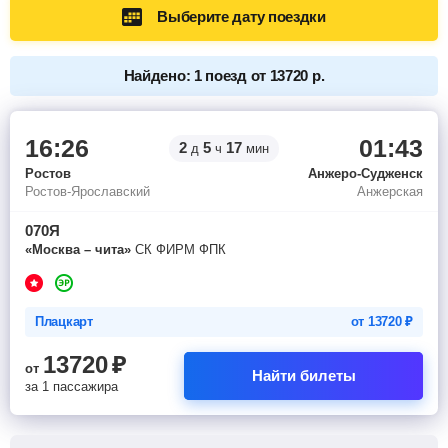
Выберите дату поездки
Найдено: 1 поезд от 13720 р.
16:26
01:43
2
5
17
д
ч
мин
Ростов
Анжеро-Судженск
Ростов-Ярославский
Анжерская
070Я
«Москва – чита»
СК ФИРМ ФПК
Плацкарт
от
13720
₽
13720
₽
от
Найти билеты
за 1 пассажира