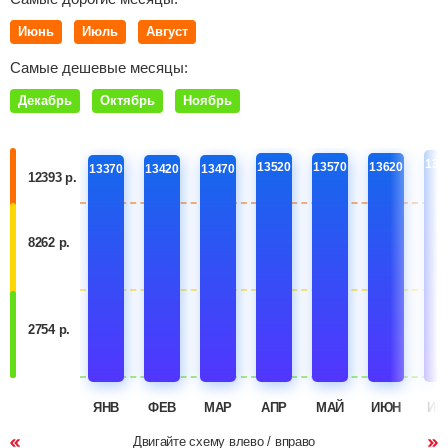
Июнь
Июль
Август
Самые дешевые месяцы:
Декабрь
Октябрь
Ноябрь
136
13520
13570
13620
13370
13420
13470
12393 р.
8262 р.
2754 р.
ЯНВ
ФЕВ
МАР
АПР
МАЙ
ИЮН
ИЮ
Двигайте схему влево / вправо