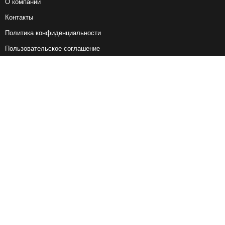
О компании
Контакты
Политика конфиденциальности
Пользовательское соглашение
Справочная информация
Возврат ж/д билетов
Наши сервисы
Авиабилеты
Ж/Д Билеты
Электрички
Автобусы
Маршрутки
Попутки
Ссылки на наши соцсети