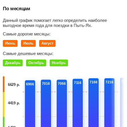
По месяцам
Данный график помогает легко определить наиболее
выгодное время года для поездки в Пыть-Ях.
Самые дорогие месяцы:
Июнь
Июль
Август
Самые дешевые месяцы:
Декабрь
Октябрь
Ноябрь
72
7166
7216
7116
7016
7066
6966
6629 р.
4419 р.