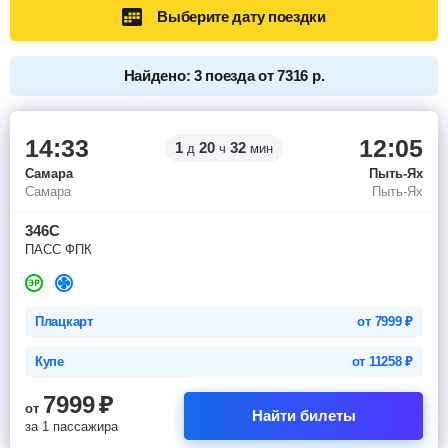
Выберите дату поездки
Найдено: 3 поезда от 7316 р.
14:33
12:05
1
20
32
д
ч
мин
Самара
Пыть-Ях
Самара
Пыть-Ях
346С
ПАСС ФПК
Плацкарт
от
7999
₽
Купе
от
11258
₽
7999
₽
от
Найти билеты
за 1 пассажира