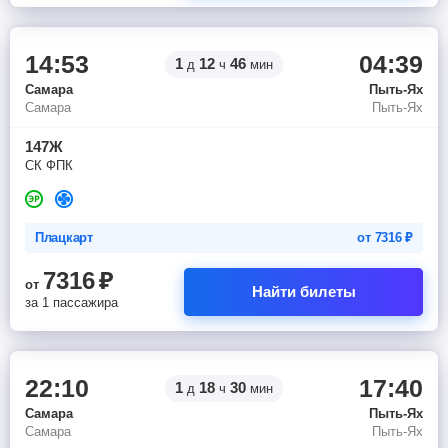
14:53
04:39
1
12
46
д
ч
мин
Самара
Пыть-Ях
Самара
Пыть-Ях
147Ж
СК ФПК
Плацкарт
от
7316
₽
7316
₽
от
Найти билеты
за 1 пассажира
22:10
17:40
1
18
30
д
ч
мин
Самара
Пыть-Ях
Самара
Пыть-Ях