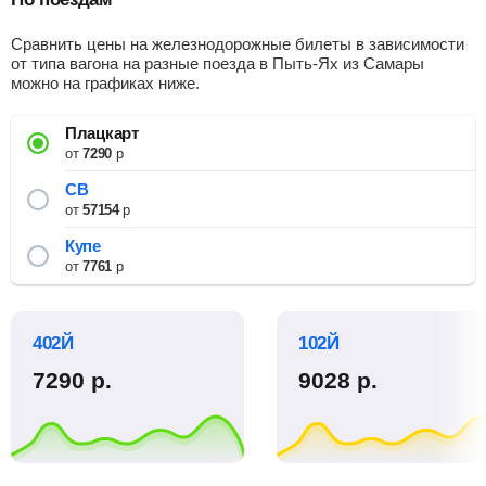
Сравнить цены на железнодорожные билеты в зависимости
от типа вагона на разные поезда в Пыть-Ях из Самары
можно на графиках ниже.
Плацкарт
от
7290
р
СВ
от
57154
р
Купе
от
7761
р
402Й
102Й
7290
р.
9028
р.