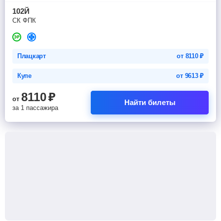
102Й
СК ФПК
Плацкарт
от
8110
₽
Купе
от
9613
₽
8110
₽
от
Найти билеты
за 1 пассажира