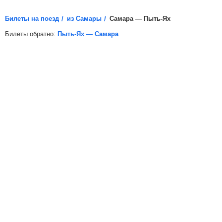
и возьмите его с собой.
Билеты на поезд
из Самары
Самара — Пыть-Ях
Билеты обратно:
Пыть-Ях — Самара
*
Электронная регистрация
доступна не на все поезда, в
таких случаях для посадки в поезд вам необходимо будет
распечатать бумажный билет.