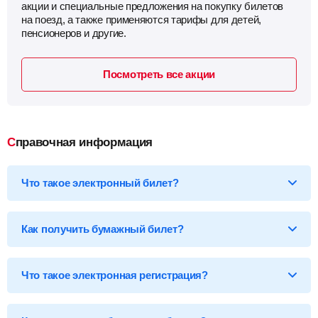
акции и специальные предложения на покупку билетов
на поезд, а также применяются тарифы для детей,
пенсионеров и другие.
Посмотреть все акции
Справочная информация
Что такое электронный билет?
*Электронный билет на поезд
— произведя оплату, вы
получаете на email электронный билет (посадочный купон), в
Как получить бумажный билет?
котором указаны детали вашей поездки, а также данные о
пассажире.
Бумажный билет можно получить двумя способами:
Что такое электронная регистрация?
В кассе ж/д вокзала
— сообщите кассиру 14-ти
значный код электронного билета и вам бесплатно
распечатают обычный билет на фирменном бланке.
В терминале саморегистрации
— введите 14-ти