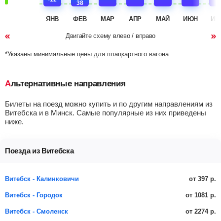
38
ЯНВ
ФЕВ
МАР
АПР
МАЙ
ИЮН
ИЮ
Двигайте схему влево / вправо
*Указаны минимальные цены для плацкартного вагона
Альтернативные направления
Билеты на поезд можно купить и по другим направлениям из
Витебска и в Минск. Самые популярные из них приведены
ниже.
Поезда из Витебска
от 397 р.
Витебск - Калинковичи
от 1081 р.
Витебск - Городок
от 2274 р.
Витебск - Смоленск