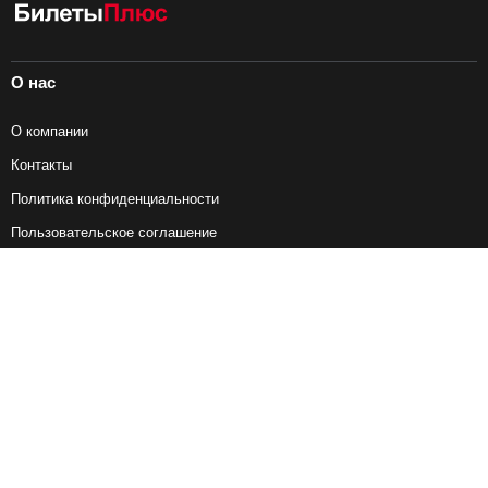
О нас
О компании
Контакты
Политика конфиденциальности
Пользовательское соглашение
Справочная информация
Возврат ж/д билетов
Наши сервисы
Авиабилеты
Ж/Д Билеты
Электрички