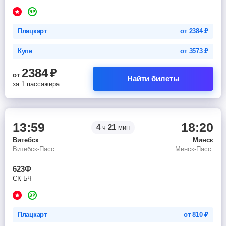
Плацкарт
от
2384
₽
Купе
от
3573
₽
2384
₽
от
Найти билеты
за 1 пассажира
13:59
18:20
4
21
ч
мин
Витебск
Минск
Витебск-Пасс.
Минск-Пасс.
623Ф
СК БЧ
Плацкарт
от
810
₽