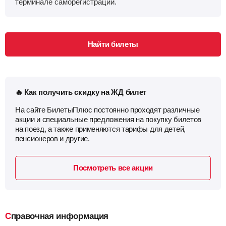
терминале саморегистрации.
Найти билеты
🔥 Как получить скидку на ЖД билет
На сайте БилетыПлюс постоянно проходят различные
акции и специальные предложения на покупку билетов
на поезд, а также применяются тарифы для детей,
пенсионеров и другие.
Посмотреть все акции
Справочная информация