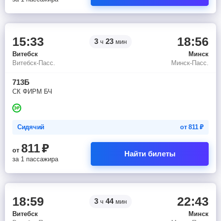
15:33
18:56
3
23
ч
мин
Витебск
Минск
Витебск-Пасс.
Минск-Пасс.
713Б
СК ФИРМ БЧ
Сидячий
от
811
₽
811
₽
от
Найти билеты
за 1 пассажира
18:59
22:43
3
44
ч
мин
Витебск
Минск