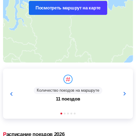
Посмотреть маршрут на карте
Количество поездов на маршруте
11 поездов
Расписание поездов 2026