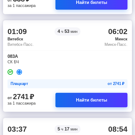
от
Найти билеты
за 1 пассажира
01:09
06:02
4
53
ч
мин
Витебск
Минск
Витебск-Пасс.
Минск-Пасс.
083А
СК БЧ
Плацкарт
от
2741
₽
2741
₽
от
Найти билеты
за 1 пассажира
03:37
08:54
5
17
ч
мин