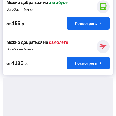
Можно добраться на
автобусе
Витебск — Минск
455
Посмотреть
от
р.
Можно добраться на
самолете
Витебск — Минск
4185
Посмотреть
от
р.