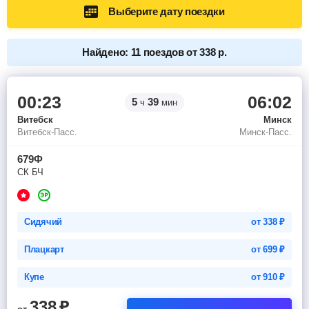
Выберите дату поездки
Найдено: 11 поездов от 338 р.
00:23
06:02
5
39
ч
мин
Витебск
Минск
Витебск-Пасс.
Минск-Пасс.
679Ф
СК БЧ
Сидячий
от
338
₽
Плацкарт
от
699
₽
Купе
от
910
₽
338
₽