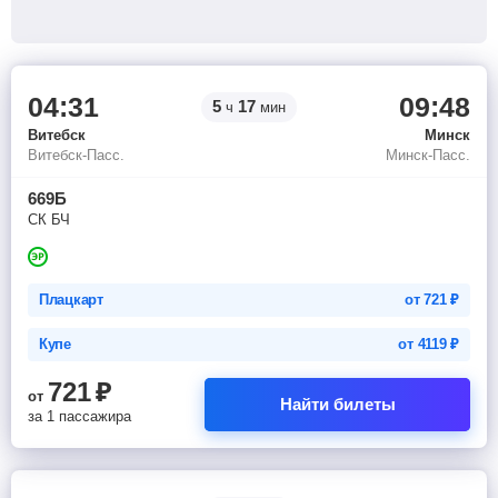
04:31
09:48
5
17
ч
мин
Витебск
Минск
Витебск-Пасс.
Минск-Пасс.
669Б
СК БЧ
Плацкарт
от
721
₽
Купе
от
4119
₽
721
₽
от
Найти билеты
за 1 пассажира