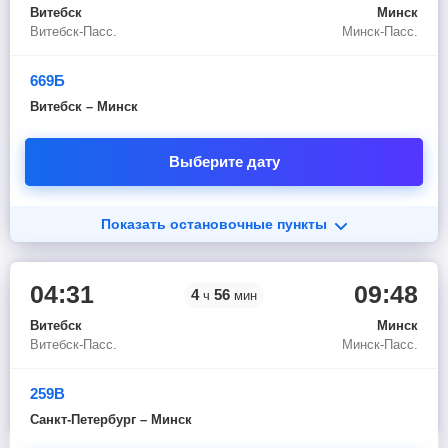
Витебск
Минск
Витебск-Пасс.
Минск-Пасс.
669Б
Витебск – Минск
Выберите дату
Показать остановочные пункты
04:31
09:48
4
56
ч
мин
Витебск
Минск
Витебск-Пасс.
Минск-Пасс.
259В
Санкт-Петербург – Минск