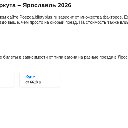
Весл
Кочм
оркута – Ярославль 2026
Княж
Нюр
Мик
Инта
ом сайте Poezda.biletyplus.ru зависит от множества факторов.
Урд
Кож
здо выше, чем просто на скорый поезд. На стоимость также влия
Низо
Кос
Соль
Янь
Котл
Сын
Котл
Печо
Кост
Кожв
 билеты в зависимости от типа вагона на разные поезда в Яро
Куло
Чик
Вель
Кадж
Плат
Тал
Коно
Купе
Рыб
от
6618
р
Воло
Зеле
Дани
Ирае
Мала
Вис
Керк
Сосн
Ухта
Ярег