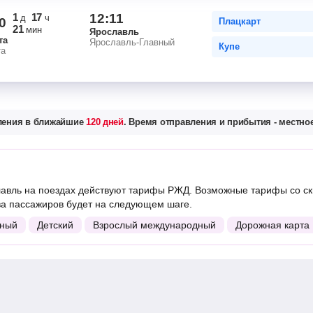
1
17
12:11
д
ч
0
Плацкарт
21
мин
Ярославль
та
Ярославль-Главный
Купе
та
вления в ближайшие
120 дней
. Время отправления и прибытия - местное
авль на поездах действуют тарифы РЖД. Возможные тарифы со ск
ва пассажиров будет на следующем шаге.
ный
Детский
Взрослый международный
Дорожная карта