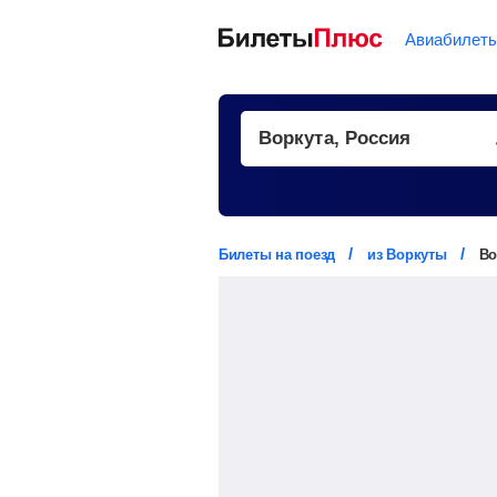
Авиабилет
Билеты на поезд
из Воркуты
Во