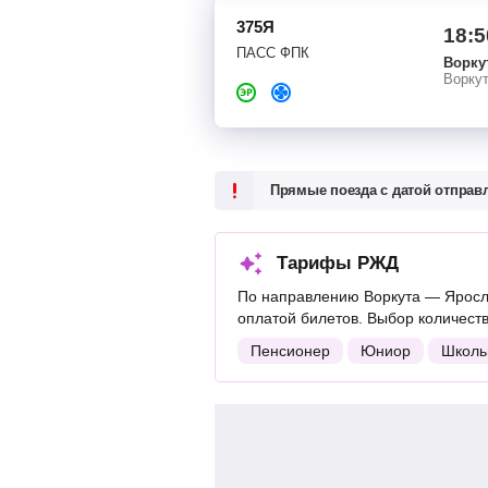
375Я
18:5
ПАСС ФПК
Ворку
Ворку
Прямые поезда с датой отпра
Тарифы РЖД
По направлению Воркута — Яросл
оплатой билетов. Выбор количест
Пенсионер
Юниор
Школь