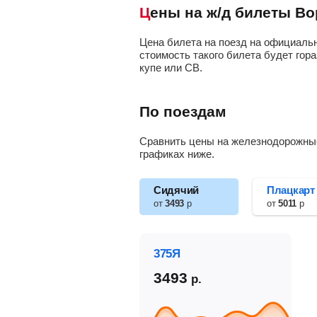
Цены на ж/д билеты В
Цена билета на поезд на официальн
стоимость такого билета будет гора
купе или СВ.
По поездам
Сравнить цены на железнодорожные
графиках ниже.
Сидячий
Плацкарт
от
3493
р
от
5011
р
375Я
3493
р.