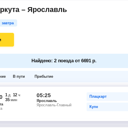
ркута – Ярославль
завтра
и
Найдено: 2 поезда от 6691 р.
ние
В пути
Прибытие
1
12
05:25
д
ч
0
Плацкарт
35
мин
Ярославль
та
Ярославль-Главный
Купе
та