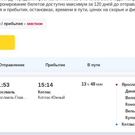
ронирование билетов доступно максимум за 120 дней до отпра
 и прибытия, остановках, времени в пути, ценах на скорые и 
и / прибытия –
местное
Отправление
Прибытие
В пути
13
48
1:53
15:14
ч
мин
Яросл
Дани
ославль
Котлас
Ярославль-Главный
Котлас-Южный
Воло
Коно
Вель
Куло
Котлас
Кост
Котл