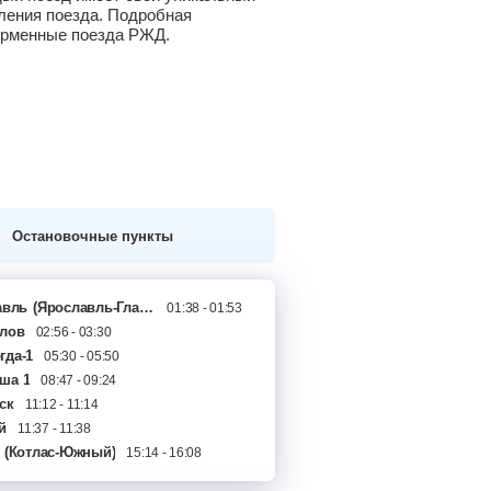
вления поезда. Подробная
фирменные поезда РЖД.
Остановочные пункты
авль
(Ярославль-Главный)
01:38 - 01:53
лов
02:56 - 03:30
гда-1
05:30 - 05:50
ша 1
08:47 - 09:24
ск
11:12 - 11:14
й
11:37 - 11:38
ылево
(Котлас-Южный)
12:16 - 12:20
15:14 - 16:08
ас-Узловой
14:27 - 14:36