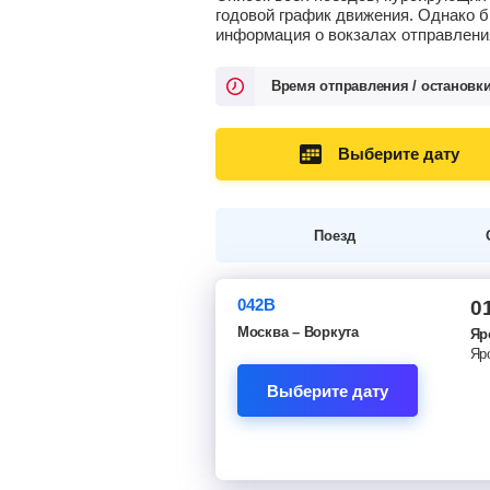
годовой график движения. Однако б
информация о вокзалах отправления
Время отправления / остановк
Выберите дату
Поезд
042В
0
Москва – Воркута
Яр
Выберите дату