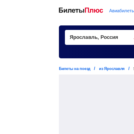
Авиабилет
Билеты на поезд
из Ярославля