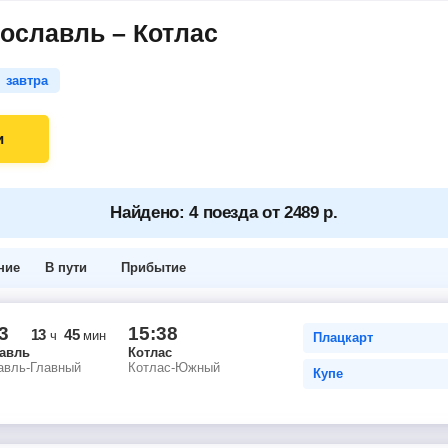
ославль – Котлас
завтра
и
Найдено: 4 поезда от 2489 р.
ние
В пути
Прибытие
3
15:38
13
45
ч
мин
Плацкарт
авль
Котлас
авль-Главный
Котлас-Южный
Купе