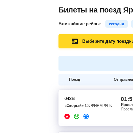
Билеты на поезд Яр
Ближайшие рейсы:
сегодня
Выберите дату поездк
Поезд
Отправле
042В
01:5
Яросл
«Скорый»
СК ФИРМ ФПК
Яросл