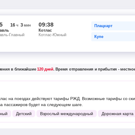
5
09:38
16
3
ч
мин
Плацкарт
авль
Котлас
авль-Главный
Котлас-Южный
Купе
вления в ближайшие
120 дней
. Время отправления и прибытия - местное
лас на поездах действуют тарифы РЖД. Возможные тарифы со ски
ва пассажиров будет на следующем шаге.
ный
Детский
Взрослый международный
Дорожная карта