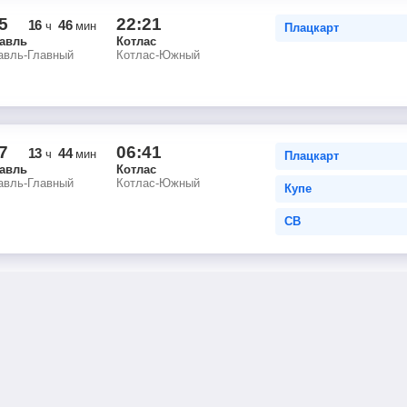
5
22:21
16
46
ч
мин
Плацкарт
авль
Котлас
авль-Главный
Котлас-Южный
7
06:41
13
44
ч
мин
Плацкарт
авль
Котлас
авль-Главный
Котлас-Южный
Купе
СВ