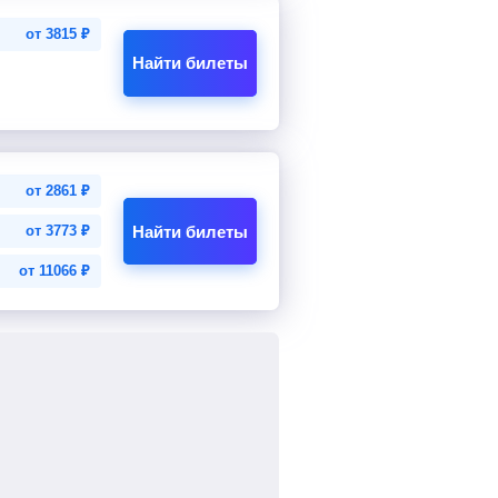
от
3815
₽
Найти билеты
от
2861
₽
Найти билеты
от
3773
₽
от
11066
₽