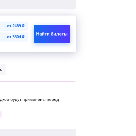
от
2489
₽
Найти билеты
от
3504
₽
.
дкой будут применены перед