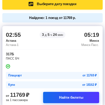
Выберите дату поездки
Найдено: 1 поезд от 11769 р.
02:55
05:19
3
5
24
д
ч
мин
Астана
Минск
Астана-1
Минск-Пасс.
317Б
ПАСС БЧ
Плацкарт
от
11769
₽
Купе
от
18162
₽
11769
₽
от
Найти билеты
за 1 пассажира