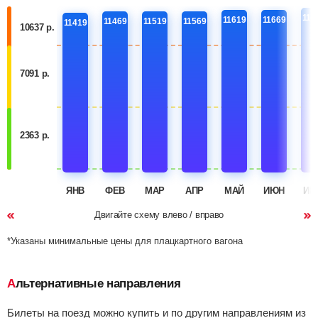
117
11619
11669
11469
11519
11569
11419
10637 р.
7091 р.
2363 р.
ЯНВ
ФЕВ
МАР
АПР
МАЙ
ИЮН
ИЮ
Двигайте схему влево / вправо
*Указаны минимальные цены для плацкартного вагона
Альтернативные направления
Билеты на поезд можно купить и по другим направлениям из