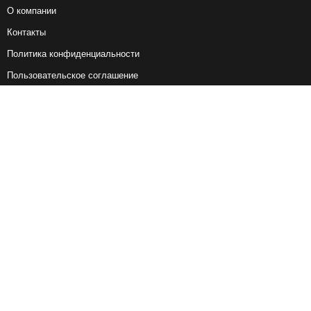
О компании
Контакты
Политика конфиденциальности
Пользовательское соглашение
Справочная информация
Возврат ж/д билетов
Наши сервисы
Авиабилеты
Ж/Д Билеты
Электрички
Автобусы
Маршрутки
Попутки