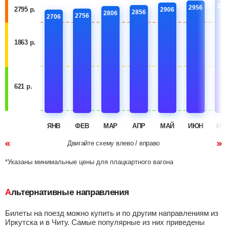
30
2956
2795 р.
2906
2856
2806
2756
2706
1863 р.
621 р.
ЯНВ
ФЕВ
МАР
АПР
МАЙ
ИЮН
ИЮ
Двигайте схему влево / вправо
*Указаны минимальные цены для плацкартного вагона
Альтернативные направления
Билеты на поезд можно купить и по другим направлениям из
Иркутска и в Читу. Самые популярные из них приведены