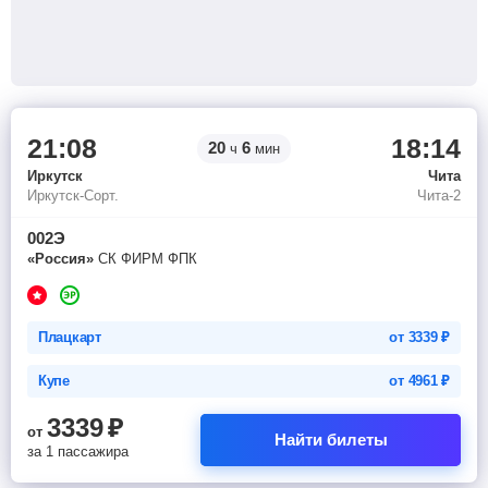
21:08
18:14
20
6
ч
мин
Иркутск
Чита
Иркутск-Сорт.
Чита-2
002Э
«Россия»
СК ФИРМ ФПК
Плацкарт
от
3339
₽
Купе
от
4961
₽
3339
₽
от
Найти билеты
за 1 пассажира