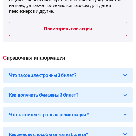
на поезд, а также применяются тарифы для детей,
пенсионеров и другие.
Посмотреть все акции
Справочная информация
Что такое электронный билет?
*Электронный билет на поезд
— произведя оплату, вы
получаете на email электронный билет (посадочный купон), в
Как получить бумажный билет?
котором указаны детали вашей поездки, а также данные о
пассажире.
Бумажный билет можно получить двумя способами:
Что такое электронная регистрация?
В кассе ж/д вокзала
— сообщите кассиру 14-ти
значный код электронного билета и вам бесплатно
распечатают обычный билет на фирменном бланке.
В терминале саморегистрации
— введите 14-ти
Какие есть способы оплаты билета?