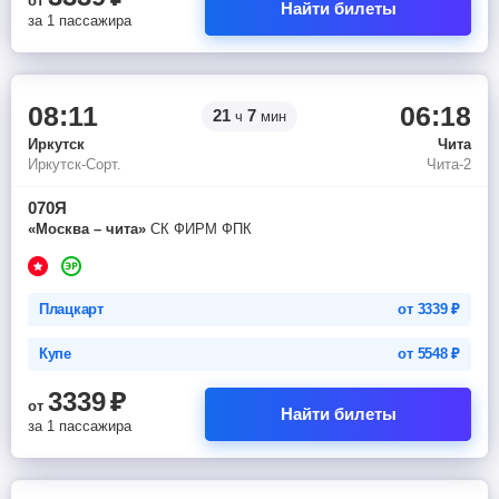
от
Найти билеты
за 1 пассажира
08:11
06:18
21
7
ч
мин
Иркутск
Чита
Иркутск-Сорт.
Чита-2
070Я
«Москва – чита»
СК ФИРМ ФПК
Плацкарт
от
3339
₽
Купе
от
5548
₽
3339
₽
от
Найти билеты
за 1 пассажира