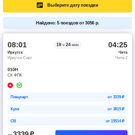
Выберите дату поездки
Найдено: 5 поездов от 3056 р.
08:01
04:25
19
24
ч
мин
Иркутск
Чита
Иркутск-Сорт.
Чита-2
010Н
СК ФПК
Плацкарт
от
3339
₽
Купе
от
3815
₽
СВ
от
15514
₽
3339
₽