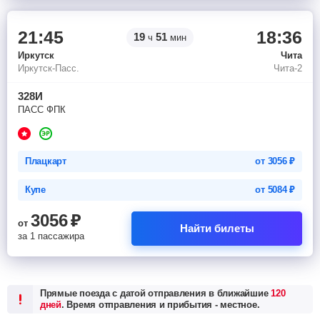
21:45
18:36
19
51
ч
мин
Иркутск
Чита
Иркутск-Пасс.
Чита-2
328И
ПАСС ФПК
Плацкарт
от
3056
₽
Купе
от
5084
₽
3056
₽
от
Найти билеты
за 1 пассажира
Прямые поезда с датой отправления в ближайшие
120
дней
. Время отправления и прибытия - местное.