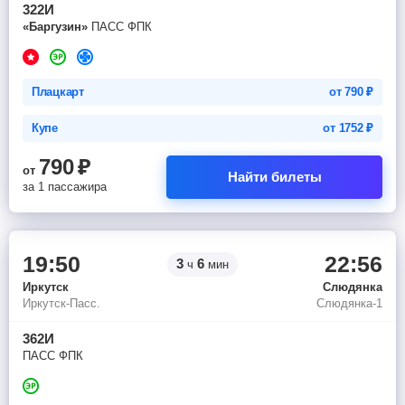
322И
«Баргузин»
ПАСС ФПК
Плацкарт
от
790
₽
Купе
от
1752
₽
790
₽
от
Найти билеты
за 1 пассажира
19:50
22:56
3
6
ч
мин
Иркутск
Слюдянка
Иркутск-Пасс.
Слюдянка-1
362И
ПАСС ФПК