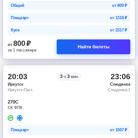
Общий
от
800
₽
Плацкарт
от
1318
₽
Купе
от
2317
₽
800
₽
от
Найти билеты
за 1 пассажира
20:03
23:06
3
3
ч
мин
Иркутск
Слюдянка
Иркутск-Пасс.
Слюдянка-1
270С
СК ФПК
Плацкарт
от
1507
₽