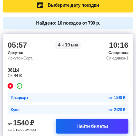
Выберите дату поездки
Найдено: 10 поездов от 790 р.
05:57
10:16
4
19
ч
мин
Иркутск
Слюдянка
Иркутск-Сорт.
Слюдянка-1
381Ы
СК ФПК
Плацкарт
от
1540
₽
Купе
от
2428
₽
1540
₽
от
Найти билеты
за 1 пассажира