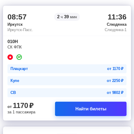
08:57
11:36
2
39
ч
мин
Иркутск
Слюдянка
Иркутск-Пасс.
Слюдянка-1
010Н
СК ФПК
Плацкарт
от
1170
₽
Купе
от
2250
₽
СВ
от
9802
₽
1170
₽
от
Найти билеты
за 1 пассажира