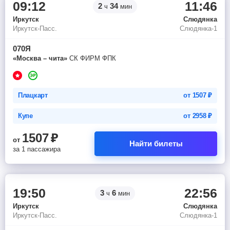
09:12
11:46
2
34
ч
мин
Иркутск
Слюдянка
Иркутск-Пасс.
Слюдянка-1
070Я
«Москва – чита»
СК ФИРМ ФПК
Плацкарт
от
1507
₽
Купе
от
2958
₽
1507
₽
от
Найти билеты
за 1 пассажира
19:50
22:56
3
6
ч
мин
Иркутск
Слюдянка
Иркутск-Пасс.
Слюдянка-1