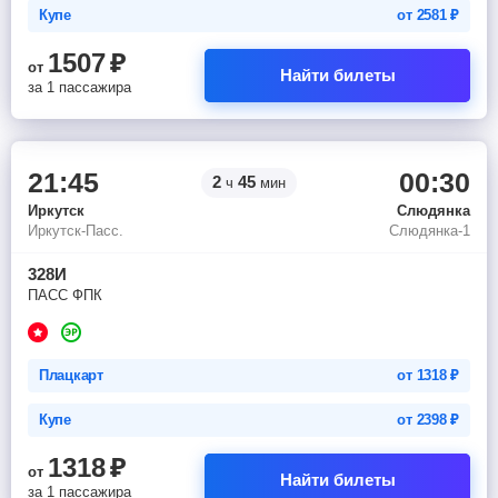
Купе
от
2581
₽
1507
₽
от
Найти билеты
за 1 пассажира
21:45
00:30
2
45
ч
мин
Иркутск
Слюдянка
Иркутск-Пасс.
Слюдянка-1
328И
ПАСС ФПК
Плацкарт
от
1318
₽
Купе
от
2398
₽
1318
₽
от
Найти билеты
за 1 пассажира