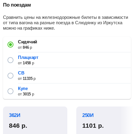
По поездам
Сравнить цены на железнодорожные билеты в зависимости
от типа вагона на разные поезда в Слюдянку из Иркутска
можно на графиках ниже.
Сидячий
от
846
р
Плацкарт
от
1458
р
СВ
от
11335
р
Купе
от
3015
р
362И
250И
846
р.
1101
р.