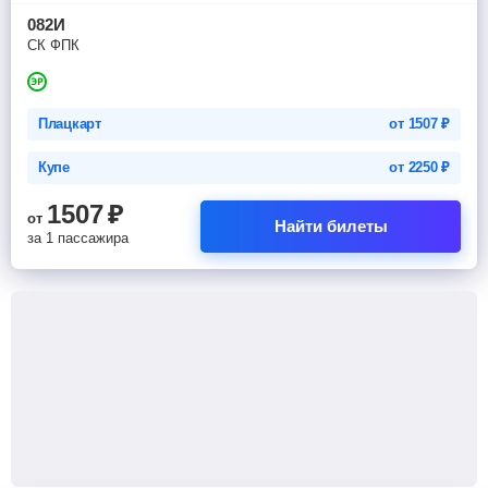
082И
СК ФПК
Плацкарт
от
1507
₽
Купе
от
2250
₽
1507
₽
от
Найти билеты
за 1 пассажира