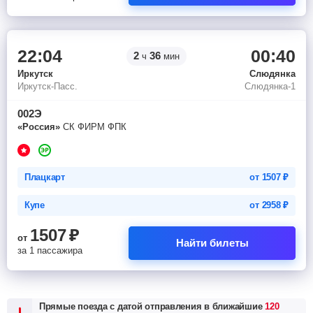
22:04
00:40
2
36
ч
мин
Иркутск
Слюдянка
Иркутск-Пасс.
Слюдянка-1
002Э
«Россия»
СК ФИРМ ФПК
Плацкарт
от
1507
₽
Купе
от
2958
₽
1507
₽
от
Найти билеты
за 1 пассажира
Прямые поезда с датой отправления в ближайшие
120