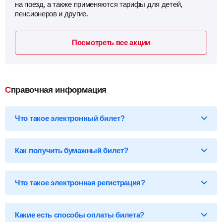
на поезд, а также применяются тарифы для детей,
пенсионеров и другие.
Посмотреть все акции
Справочная информация
Что такое электронный билет?
*Электронный билет на поезд
— произведя оплату, вы
получаете на email электронный билет (посадочный купон), в
Как получить бумажный билет?
котором указаны детали вашей поездки, а также данные о
пассажире.
Бумажный билет можно получить двумя способами:
Что такое электронная регистрация?
В кассе ж/д вокзала
— сообщите кассиру 14-ти
значный код электронного билета и вам бесплатно
распечатают обычный билет на фирменном бланке.
В терминале саморегистрации
— введите 14-ти
Какие есть способы оплаты билета?
значный код и номер документа, указанного в