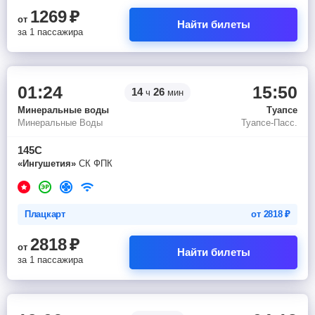
1269
₽
от
Найти билеты
за 1 пассажира
01:24
15:50
14
26
ч
мин
Минеральные воды
Туапсе
Минеральные Воды
Туапсе-Пасс.
145С
«Ингушетия»
СК ФПК
Плацкарт
от
2818
₽
2818
₽
от
Найти билеты
за 1 пассажира