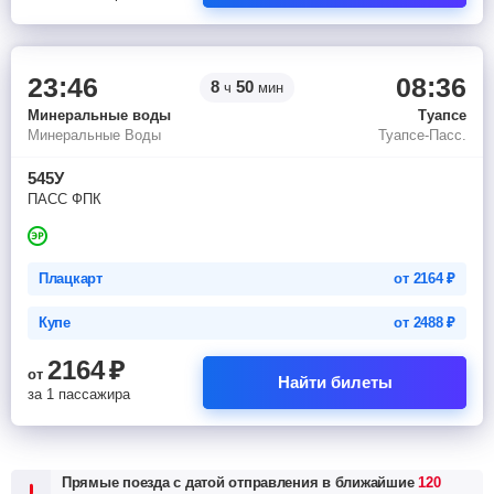
23:46
08:36
8
50
ч
мин
Минеральные воды
Туапсе
Минеральные Воды
Туапсе-Пасс.
545У
ПАСС ФПК
Плацкарт
от
2164
₽
Купе
от
2488
₽
2164
₽
от
Найти билеты
за 1 пассажира
Прямые поезда с датой отправления в ближайшие
120