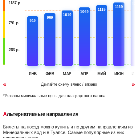
1187 р.
12
1169
1119
1069
1019
969
919
791 р.
263 р.
ЯНВ
ФЕВ
МАР
АПР
МАЙ
ИЮН
ИЮ
Двигайте схему влево / вправо
*Указаны минимальные цены для плацкартного вагона
Альтернативные направления
Билеты на поезд можно купить и по другим направлениям из
Минеральных вод и в Туапсе. Самые популярные из них
приведены ниже.