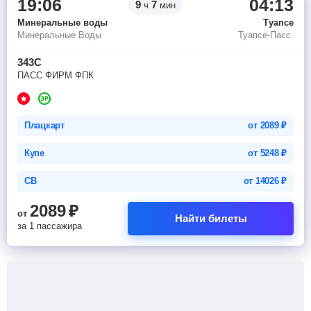
19:06
04:13
9
7
ч
мин
Минеральные воды
Туапсе
Минеральные Воды
Туапсе-Пасс.
343С
ПАСС ФИРМ ФПК
Плацкарт
от
2089
₽
Купе
от
5248
₽
СВ
от
14026
₽
2089
₽
от
Найти билеты
за 1 пассажира