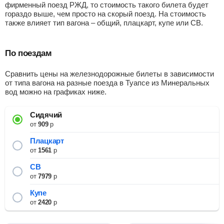
фирменный поезд РЖД, то стоимость такого билета будет
гораздо выше, чем просто на скорый поезд. На стоимость
также влияет тип вагона – общий, плацкарт, купе или СВ.
По поездам
Сравнить цены на железнодорожные билеты в зависимости
от типа вагона на разные поезда в Туапсе из Минеральных
вод можно на графиках ниже.
Сидячий
от
909
р
Плацкарт
от
1561
р
СВ
от
7979
р
Купе
от
2420
р