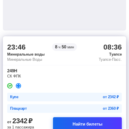
23:46
08:36
8
50
ч
мин
Минеральные воды
Туапсе
Минеральные Воды
Туапсе-Пасс.
249Н
СК ФПК
Купе
от
2342
₽
Плацкарт
от
2360
₽
2342
₽
от
Найти билеты
за 1 пассажира