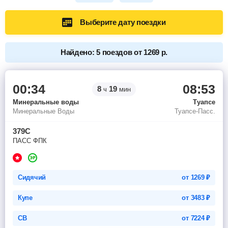
Выберите дату поездки
Найдено: 5 поездов от 1269 р.
00:34
08:53
8
19
ч
мин
Минеральные воды
Туапсе
Минеральные Воды
Туапсе-Пасс.
379С
ПАСС ФПК
Сидячий
от
1269
₽
Купе
от
3483
₽
СВ
от
7224
₽