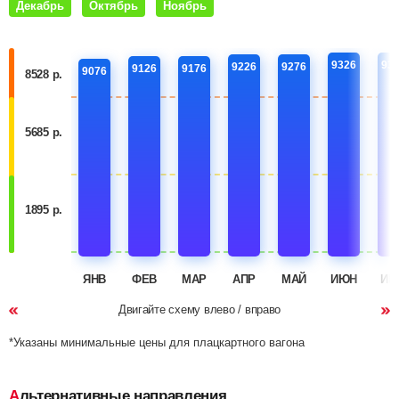
Декабрь
Октябрь
Ноябрь
9326
93
9226
9276
9126
9176
9076
8528 р.
5685 р.
1895 р.
ЯНВ
ФЕВ
МАР
АПР
МАЙ
ИЮН
ИЮ
Двигайте схему влево / вправо
*Указаны минимальные цены для плацкартного вагона
Альтернативные направления