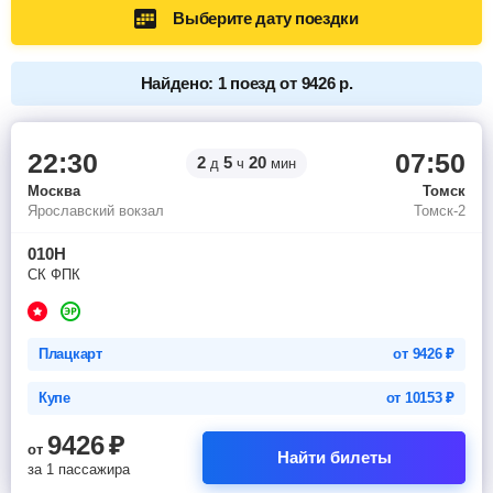
Выберите дату поездки
Найдено: 1 поезд от 9426 р.
22:30
07:50
2
5
20
д
ч
мин
Москва
Томск
Ярославский вокзал
Томск-2
010Н
СК ФПК
Плацкарт
от
9426
₽
Купе
от
10153
₽
9426
₽
от
Найти билеты
за 1 пассажира