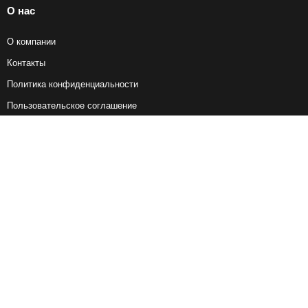
О нас
О компании
Контакты
Политика конфиденциальности
Пользовательское соглашение
Справочная информация
Возврат ж/д билетов
Наши сервисы
Авиабилеты
Ж/Д Билеты
Электрички
Автобусы
Маршрутки