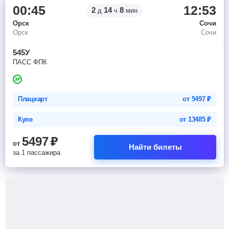
00:45
12:53
2
14
8
д
ч
мин
Орск
Сочи
Орск
Сочи
545У
ПАСС ФПК
Плацкарт
от
5497
₽
Купе
от
13485
₽
5497
₽
от
Найти билеты
за 1 пассажира