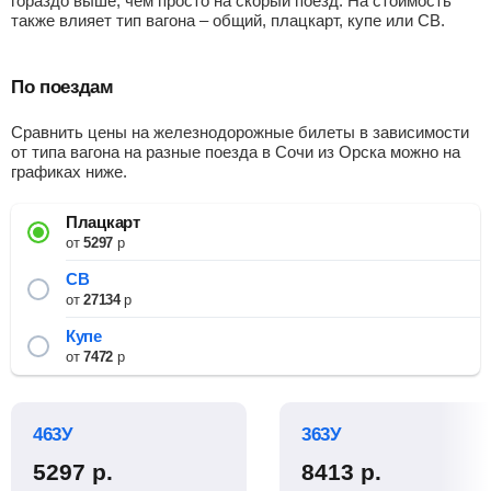
гораздо выше, чем просто на скорый поезд. На стоимость
также влияет тип вагона – общий, плацкарт, купе или СВ.
По поездам
Сравнить цены на железнодорожные билеты в зависимости
от типа вагона на разные поезда в Сочи из Орска можно на
графиках ниже.
Плацкарт
от
5297
р
СВ
от
27134
р
Купе
от
7472
р
463У
363У
5297
р.
8413
р.