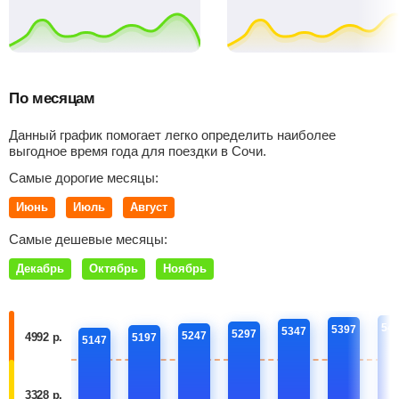
По месяцам
Данный график помогает легко определить наиболее
выгодное время года для поездки в Сочи.
Самые дорогие месяцы:
Июнь
Июль
Август
Самые дешевые месяцы:
Декабрь
Октябрь
Ноябрь
54
5397
5347
5297
5247
4992 р.
5197
5147
3328 р.