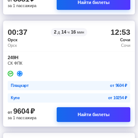
от
Найти билеты
за 1 пассажира
00:37
12:53
2
14
16
д
ч
мин
Орск
Сочи
Орск
Сочи
249Н
СК ФПК
Плацкарт
от
9604
₽
Купе
от
10254
₽
9604
₽
от
Найти билеты
за 1 пассажира