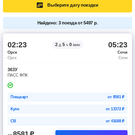
Выберите дату поездки
Найдено: 3 поезда от 5497 р.
02:23
05:23
2
5
0
д
ч
мин
Орск
Сочи
Орск
Сочи
363У
ПАСС ФПК
Плацкарт
от
8581
₽
Купе
от
13372
₽
СВ
от
41688
₽
8581
₽