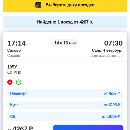
Выберите дату поездки
Найдено: 1 поезд от 4267 р.
17:14
07:30
14
16
ч
мин
Сасово
Санкт-Петербург
Сасово
Ладожский вокзал
105У
СК ФПК
Плацкарт
от
4267
₽
Купе
от
6205
₽
СВ
от
18806
₽
4267
₽