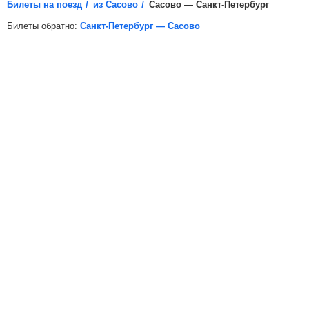
Билеты на поезд
из Сасово
Сасово — Санкт-Петербург
Билеты обратно:
Санкт-Петербург — Сасово
*
Электронная регистрация
доступна не на все поезда, в
таких случаях для посадки в поезд вам необходимо будет
распечатать бумажный билет.