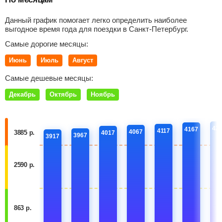
Данный график помогает легко определить наиболее
выгодное время года для поездки в Санкт-Петербург.
Самые дорогие месяцы:
Июнь
Июль
Август
Самые дешевые месяцы:
Декабрь
Октябрь
Ноябрь
42
4167
4117
4067
3885 р.
4017
3967
3917
2590 р.
863 р.