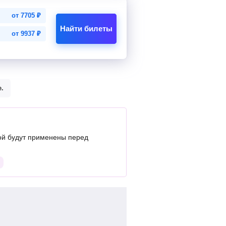
от
7705
₽
Найти билеты
от
9937
₽
.
ой будут применены перед