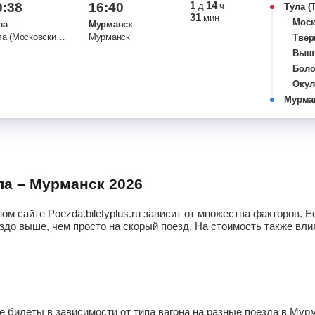
1
14
0:38
16:40
д
ч
Тула
31
мин
Моск
ла
Мурманск
Тула (Московский вокзал)
Мурманск
Твер
Вышн
Боло
Окул
Мурма
Чудо
Волх
Лоде
Подп
Сви
Петр
ула – Мурманск 2026
Конд
Медв
ом сайте Poezda.biletyplus.ru зависит от множества факторов.
Сеге
здо выше, чем просто на скорый поезд. На стоимость также влия
Над
Идел
Бело
Кем
Кузе
 билеты в зависимости от типа вагона на разные поезда в Мур