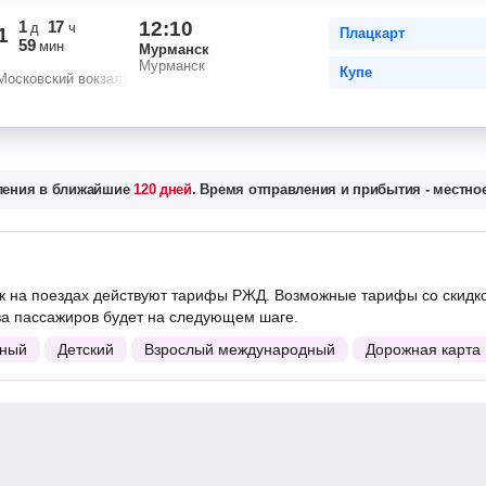
1
17
12:10
д
ч
1
Плацкарт
59
мин
Мурманск
Мурманск
Купе
Московский вокзал)
вления в ближайшие
120 дней
. Время отправления и прибытия - местное
 на поездах действуют тарифы РЖД. Возможные тарифы со скидк
ва пассажиров будет на следующем шаге.
ный
Детский
Взрослый международный
Дорожная карта