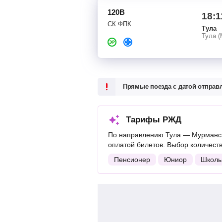
120В
18:1
СК ФПК
Тула
Тула (
Прямые поезда с датой отпра
Тарифы РЖД
По направлению Тула — Мурманск
оплатой билетов. Выбор количест
Пенсионер
Юниор
Школь