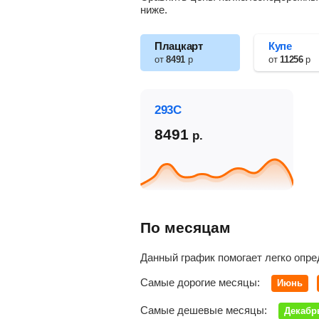
ниже.
Плацкарт
Купе
от
8491
р
от
11256
р
293С
8491
р.
По месяцам
Данный график помогает легко опре
Самые дорогие месяцы:
Июнь
Самые дешевые месяцы:
Декабр