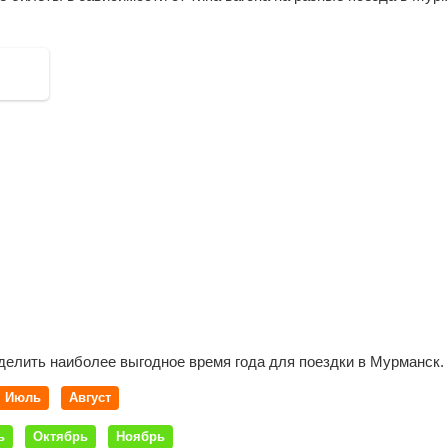
Энго
Амб
Лоух
Чупа
Пояк
Княж
Канд
Поля
Апат
Има
Олен
Кола
делить наиболее выгодное время года для поездки в Мурманск.
Июль
Август
ь
Октябрь
Ноябрь