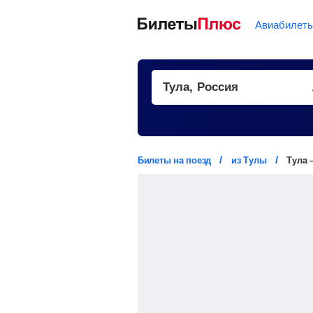
Авиабилет
Билеты на поезд
из Тулы
Тула 