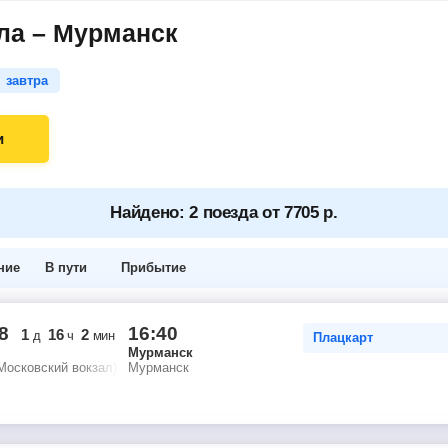
ла – Мурманск
завтра
и
Найдено: 2 поезда от 7705 р.
ние
В пути
Прибытие
8
16:40
1
16
2
д
ч
мин
Плацкарт
Мурманск
Московский вокзал)
Мурманск