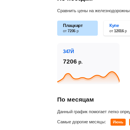
Сравнить цены на железнодорожные 
Плацкарт
Купе
от
7206
р
от
12016
р
347Й
7206
р.
По месяцам
Данный график помогает легко опре
Самые дорогие месяцы:
Июнь