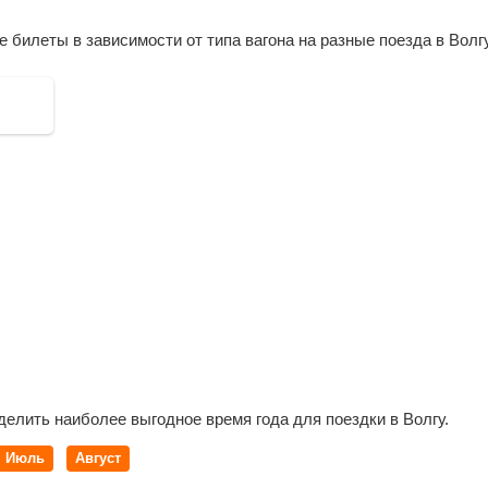
Веш
билеты в зависимости от типа вагона на разные поезда в Волг
Инза
Ночк
Сура
Руза
Сара
Крас
Обро
Ужов
Луко
Шат
Арза
Нижн
Дзер
Иль
Вязн
Ковр
делить наиболее выгодное время года для поездки в Волгу.
Сави
Шуя
Июль
Август
Иван