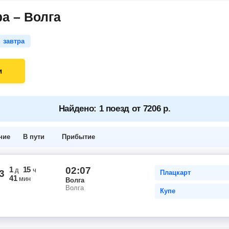
а – Волга
завтра
и
Найдено: 1 поезд от 7206 р.
ние
В пути
Прибытие
1
15
02:07
д
ч
3
Плацкарт
41
мин
Волга
Волга
Купе