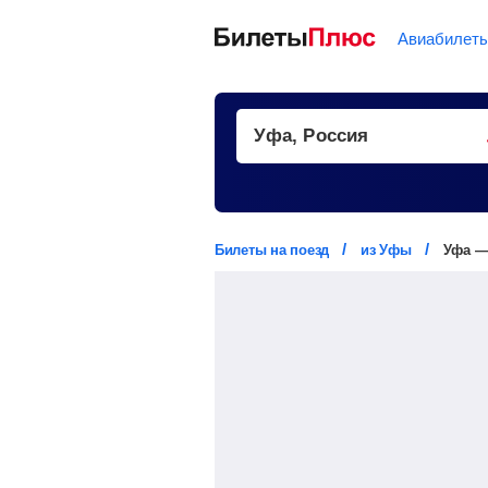
Авиабилет
Билеты на поезд
из Уфы
Уфа —