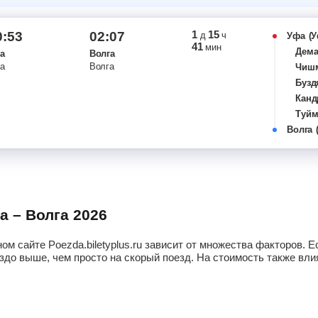
1
15
0:53
02:07
д
ч
Уфа
(У
41
мин
Дем
а
Волга
а
Волга
Чиш
Бузд
Кан
Туй
Волга
Урус
Бугу
Кляв
Шент
Челн
Нурл
а – Волга 2026
Погр
Дими
ом сайте Poezda.biletyplus.ru зависит от множества факторов.
Черд
здо выше, чем просто на скорый поезд. На стоимость также влия
Верх
Улья
Май
Чуф