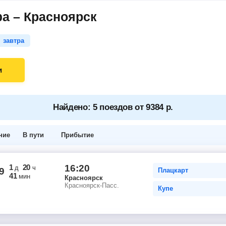
а – Красноярск
завтра
и
Найдено: 5 поездов от 9384 р.
ние
В пути
Прибытие
1
20
16:20
д
ч
9
Плацкарт
41
мин
Красноярск
Красноярск-Пасс.
Купе