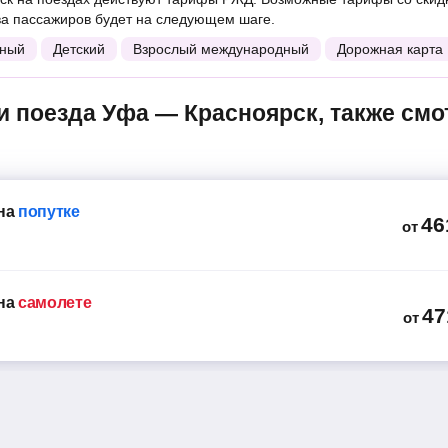
ва пассажиров будет на следующем шаге.
ный
Детский
Взрослый международный
Дорожная карта
на
попутке
46
от
на
самолете
47
от