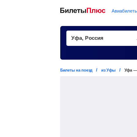
Авиабилет
Билеты на поезд
из Уфы
Уфа —