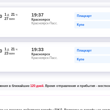
1
21
19:37
д
ч
0
Плацкарт
27
мин
Красноярск
Красноярск-Пасс.
Купе
1
21
19:33
д
ч
0
Плацкарт
23
мин
Красноярск
Красноярск-Пасс.
Купе
вления в ближайшие
120 дней
. Время отправления и прибытия - местное
к на поездах действуют тарифы РЖД. Возможные тарифы со скид