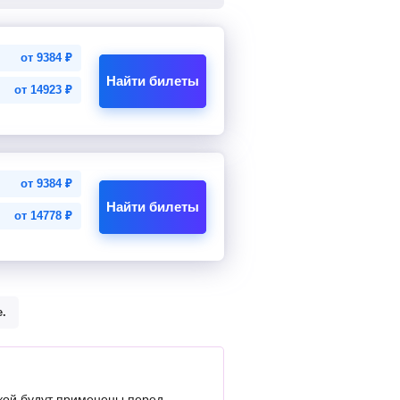
от
9384
₽
Найти билеты
от
14923
₽
от
9384
₽
Найти билеты
от
14778
₽
.
кой будут применены перед