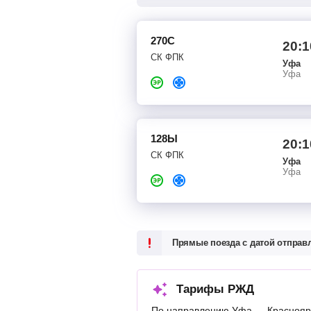
270С
20:1
СК ФПК
Уфа
Уфа
128Ы
20:1
СК ФПК
Уфа
Уфа
Прямые поезда с датой отпра
Тарифы РЖД
По направлению Уфа — Красноярс