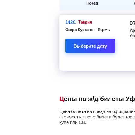
Поезд
142С
таврия
0
Озеро-Куреево – Пермь
Уф
Уф
Выберите дату
Цены на ж/д билеты У
Цена билета на поезд на официальн
стоимость такого билета будет гора
купе или СВ.