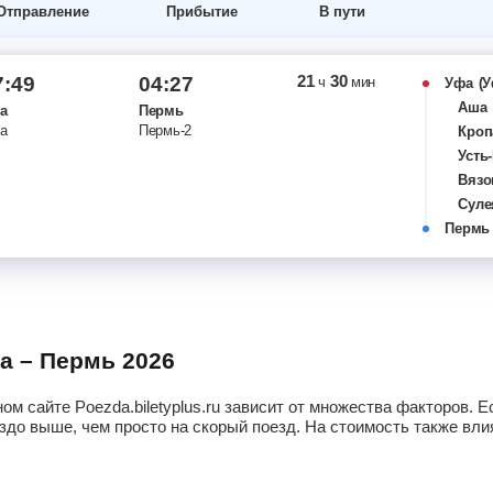
Отправление
Прибытие
В пути
21
30
7:49
04:27
ч
мин
Уфа
(У
Аша
а
Пермь
а
Пермь-2
Кроп
Усть
Вязо
Суле
Пермь
Бер
Злат
Миас
Чеба
Челя
Каме
фа – Пермь 2026
Екат
Кунг
ом сайте Poezda.biletyplus.ru зависит от множества факторов.
здо выше, чем просто на скорый поезд. На стоимость также влия