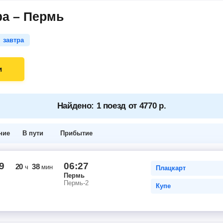
фа – Пермь
завтра
и
Найдено: 1 поезд от 4770 р.
ние
В пути
Прибытие
9
06:27
20
38
ч
мин
Плацкарт
Пермь
Пермь-2
Купе