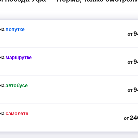
на
попутке
9
от
на
маршрутке
9
от
на
автобусе
9
от
на
самолете
24
от