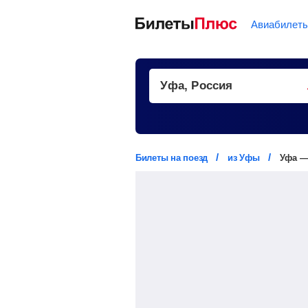
Авиабилет
Билеты на поезд
из Уфы
Уфа —