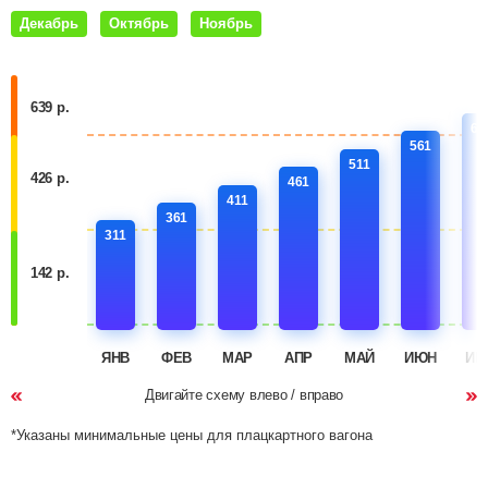
Декабрь
Октябрь
Ноябрь
639 р.
61
561
511
426 р.
461
411
361
311
142 р.
ЯНВ
ФЕВ
МАР
АПР
МАЙ
ИЮН
ИЮ
Двигайте схему влево / вправо
*Указаны минимальные цены для плацкартного вагона