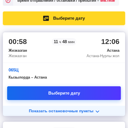
Время отправления / остановки / прибытия –
местное
Выберите дату
00:58
12:06
11
48
ч
мин
Жезказган
Астана
Жезказган
Астана-Нурлы жол
065Ц
Кызылорда – Астана
Выберите дату
Показать остановочные пункты