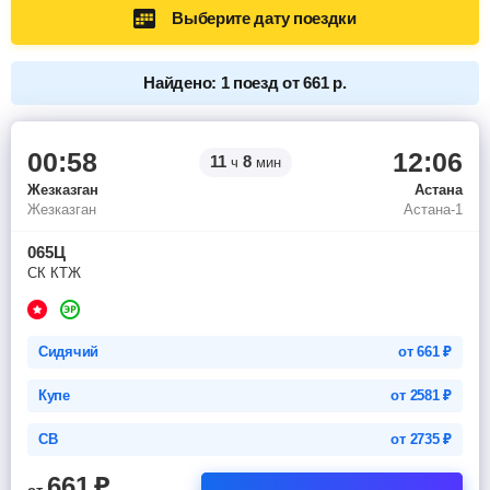
Выберите дату поездки
Найдено: 1 поезд от 661 р.
00:58
12:06
11
8
ч
мин
Жезказган
Астана
Жезказган
Астана-1
065Ц
СК КТЖ
Сидячий
от
661
₽
Купе
от
2581
₽
СВ
от
2735
₽
661
₽