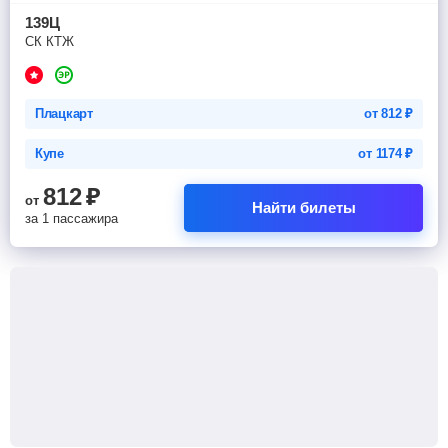
139Ц
СК КТЖ
Плацкарт
от
812
₽
Купе
от
1174
₽
812
₽
от
Найти билеты
за 1 пассажира