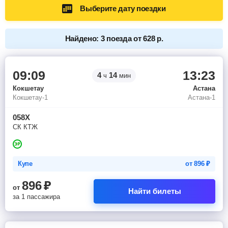
Выберите дату поездки
Найдено: 3 поезда от 628 р.
09:09
13:23
4
14
ч
мин
Кокшетау
Астана
Кокшетау-1
Астана-1
058Х
СК КТЖ
Купе
от
896
₽
896
₽
от
Найти билеты
за 1 пассажира