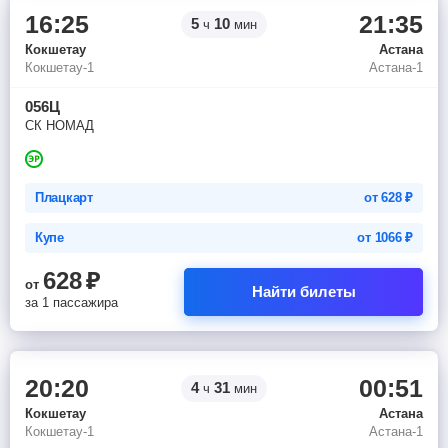
16:25
21:35
5
10
ч
мин
Кокшетау
Астана
Кокшетау-1
Астана-1
056Ц
СК НОМАД
Плацкарт
от
628
₽
Купе
от
1066
₽
628
₽
от
Найти билеты
за 1 пассажира
20:20
00:51
4
31
ч
мин
Кокшетау
Астана
Кокшетау-1
Астана-1