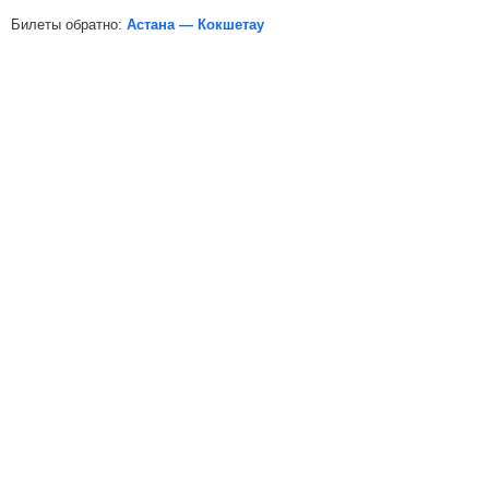
Билеты обратно:
Астана — Кокшетау
*
Электронная регистрация
доступна не на все поезда, в
таких случаях для посадки в поезд вам необходимо будет
распечатать бумажный билет.