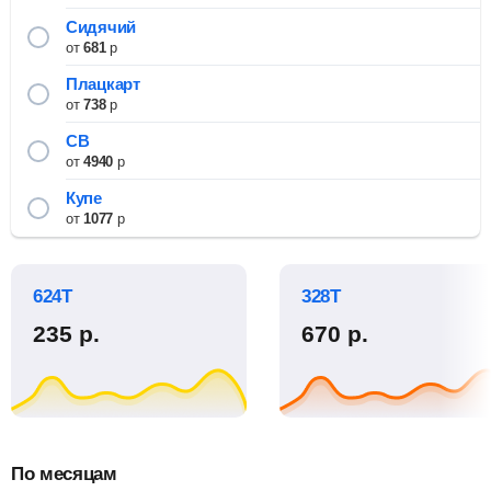
Сидячий
от
681
р
Плацкарт
от
738
р
СВ
от
4940
р
Купе
от
1077
р
624Т
328Т
235
р.
670
р.
По месяцам