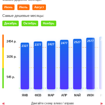
Июнь
Июль
Август
Самые дешевые месяцы:
Декабрь
Октябрь
Ноябрь
26
2577
2454 р.
2527
2477
2427
2377
2327
1636 р.
545 р.
ЯНВ
ФЕВ
МАР
АПР
МАЙ
ИЮН
ИЮ
Двигайте схему влево / вправо