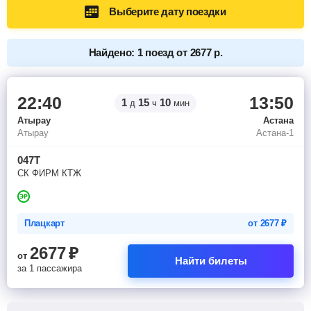
Выберите дату поездки
Найдено: 1 поезд от 2677 р.
22:40
13:50
1
15
10
д
ч
мин
Атырау
Астана
Атырау
Астана-1
047Т
СК ФИРМ КТЖ
Плацкарт
от
2677
₽
2677
₽
от
Найти билеты
за 1 пассажира