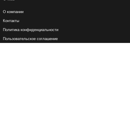
О компании
Контакты
Политика конфиденциальности
Пользовательское соглашение
Справочная информация
Возврат ж/д билетов
Наши сервисы
Авиабилеты
Ж/Д Билеты
Электрички
Автобусы
Маршрутки
Попутки