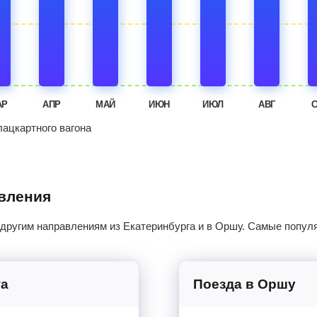
АР
АПР
МАЙ
ИЮН
ИЮЛ
АВГ
ацкартного вагона
авления
 другим направлениям из Екатеринбурга и в Оршу. Самые попул
га
Поезда в Оршу