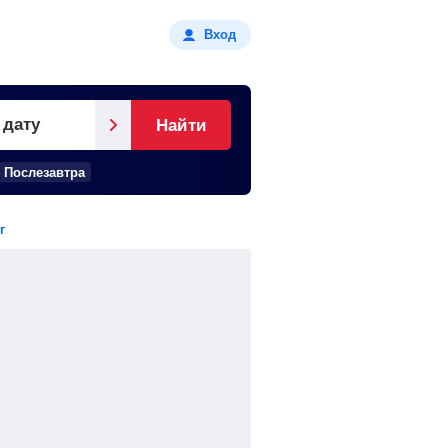
Вход
 дату
Найти
Послезавтра
г