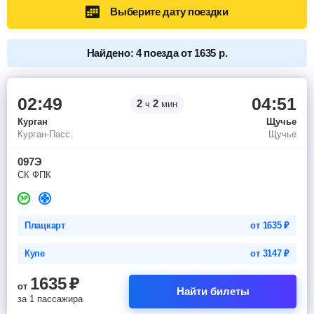
Выберите дату поездки
Найдено: 4 поезда от 1635 р.
02:49
04:51
2
2
ч
мин
Курган
Щучье
Курган-Пасс.
Щучье
097Э
СК ФПК
Плацкарт
от
1635
₽
Купе
от
3147
₽
1635
₽
от
Найти билеты
за 1 пассажира