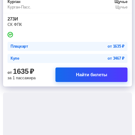
Курган
Щучье
Курган-Пасс.
Щучье
273И
СК ФПК
Плацкарт
от
1635
₽
Купе
от
3467
₽
1635
₽
от
Найти билеты
за 1 пассажира