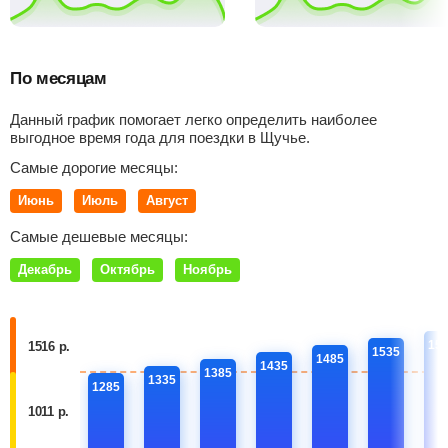
По месяцам
Данный график помогает легко определить наиболее
выгодное время года для поездки в Щучье.
Самые дорогие месяцы:
Июнь
Июль
Август
Самые дешевые месяцы:
Декабрь
Октябрь
Ноябрь
15
1516 р.
1535
1485
1435
1385
1335
1285
1011 р.