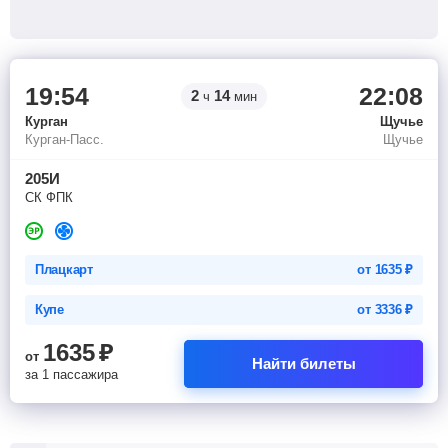
19:54
22:08
2
14
ч
мин
Курган
Щучье
Курган-Пасс.
Щучье
205И
СК ФПК
Плацкарт
от
1635
₽
Купе
от
3336
₽
1635
₽
от
Найти билеты
за 1 пассажира