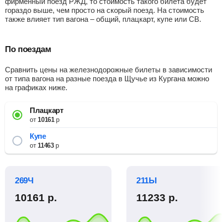
фирменный поезд РЖД, то стоимость такого билета будет
гораздо выше, чем просто на скорый поезд. На стоимость
также влияет тип вагона – общий, плацкарт, купе или СВ.
По поездам
Сравнить цены на железнодорожные билеты в зависимости
от типа вагона на разные поезда в Щучье из Кургана можно
на графиках ниже.
Плацкарт
от
10161
р
Купе
от
11463
р
269Ч
211Ы
10161
р.
11233
р.