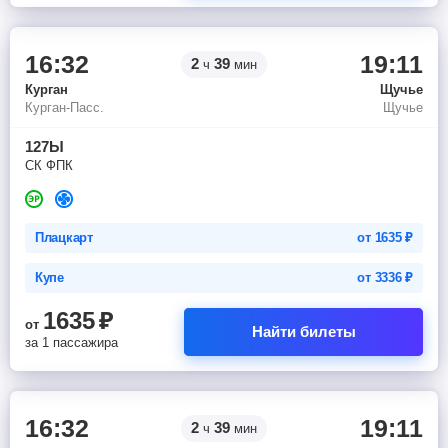
16:32
19:11
2
39
ч
мин
Курган
Щучье
Курган-Пасс.
Щучье
127Ы
СК ФПК
Плацкарт
от
1635
₽
Купе
от
3336
₽
1635
₽
от
Найти билеты
за 1 пассажира
16:32
19:11
2
39
ч
мин