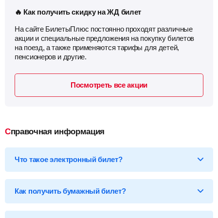
🔥 Как получить скидку на ЖД билет
На сайте БилетыПлюс постоянно проходят различные
акции и специальные предложения на покупку билетов
на поезд, а также применяются тарифы для детей,
пенсионеров и другие.
Посмотреть все акции
Справочная информация
Что такое электронный билет?
*Электронный билет на поезд
— произведя оплату, вы
получаете на email электронный билет (посадочный купон), в
Как получить бумажный билет?
котором указаны детали вашей поездки, а также данные о
пассажире.
Бумажный билет можно получить двумя способами: