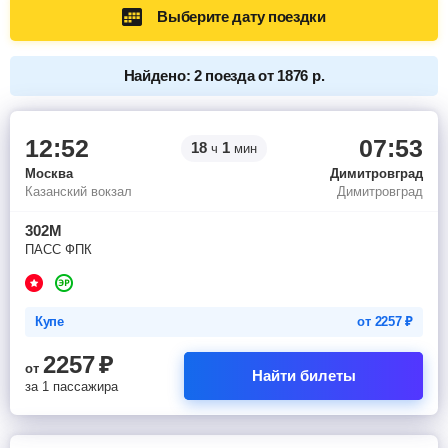
Выберите дату поездки
Найдено: 2 поезда от 1876 р.
12:52
07:53
18
1
ч
мин
Москва
Димитровград
Казанский вокзал
Димитровград
302М
ПАСС ФПК
Купе
от
2257
₽
2257
₽
от
Найти билеты
за 1 пассажира