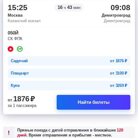
15:25
09:08
16
43
ч
мин
Москва
Димитровград
Казанский вокзал
Димитровград
050Й
СК ФПК
Сидячий
от
1876
₽
Плацкарт
от
3100
₽
Купе
от
3269
₽
1876
₽
от
Найти билеты
за 1 пассажира
Прямые поезда с датой отправления в ближайшие
120
дней
. Время отправления и прибытия - местное.