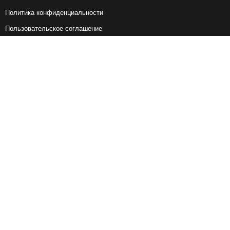
Политика конфиденциальности
Пользовательское соглашение
Справочная информация
Возврат ж/д билетов
Наши сервисы
Авиабилеты
Ж/Д Билеты
Электрички
Автобусы
Маршрутки
Попутки
Ссылки на наши соцсети