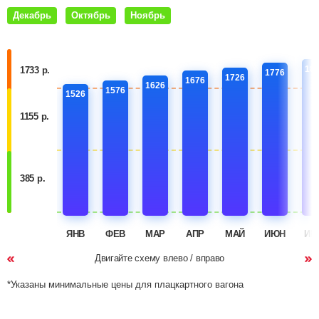
Декабрь
Октябрь
Ноябрь
18
1733 р.
1776
1726
1676
1626
1576
1526
1155 р.
385 р.
ЯНВ
ФЕВ
МАР
АПР
МАЙ
ИЮН
ИЮ
Двигайте схему влево / вправо
*Указаны минимальные цены для плацкартного вагона