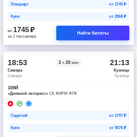
Плацкарт
от
1745
₽
Купе
от
2968
₽
1745
₽
от
Найти билеты
за 1 пассажира
18:53
21:13
3
20
ч
мин
Самара
Кузнецк
Самара
Кузнецк
109Й
«Дневной экспресс»
СК ФИРМ ФПК
Сидячий
от
1797
₽
Купе
от
5076
₽