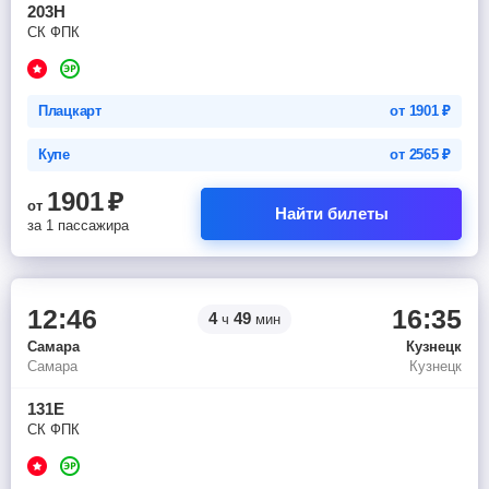
203Н
СК ФПК
Плацкарт
от
1901
₽
Купе
от
2565
₽
1901
₽
от
Найти билеты
за 1 пассажира
12:46
16:35
4
49
ч
мин
Самара
Кузнецк
Самара
Кузнецк
131Е
СК ФПК