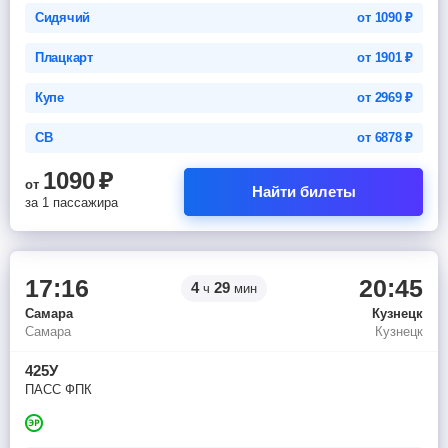
Сидячий
от
1090
₽
Плацкарт
от
1901
₽
Купе
от
2969
₽
СВ
от
6878
₽
1090
₽
от
Найти билеты
за 1 пассажира
17:16
20:45
4
29
ч
мин
Самара
Кузнецк
Самара
Кузнецк
425У
ПАСС ФПК