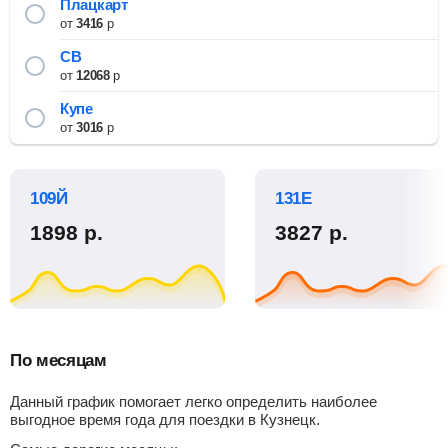
Плацкарт
от
3416
р
СВ
от
12068
р
Купе
от
3016
р
109Й
131Е
1898
р.
3827
р.
По месяцам
Данный график помогает легко определить наиболее
выгодное время года для поездки в Кузнецк.