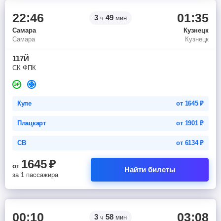
22:46
01:35
3
49
ч
мин
Самара
Кузнецк
Самара
Кузнецк
117Й
СК ФПК
Купе
от
1645
₽
Плацкарт
от
1901
₽
СВ
от
6134
₽
1645
₽
от
Найти билеты
за 1 пассажира
00:10
03:08
3
58
ч
мин