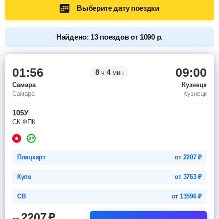
Выберите дату поездки
Найдено: 13 поездов от 1090 р.
01:56
09:00
8
4
ч
мин
Самара
Кузнецк
Самара
Кузнецк
105У
СК ФПК
Плацкарт
от
2207
₽
Купе
от
3763
₽
СВ
от
13596
₽
2207
₽