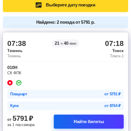
Выберите дату поездки
Найдено: 2 поезда от 5791 р.
07:38
07:18
21
40
ч
мин
Тюмень
Томск
Тюмень
Томск-1
010Н
СК ФПК
Плацкарт
от
5791
₽
Купе
от
8764
₽
5791
₽
от
Найти билеты
за 1 пассажира