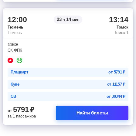
12:00
13:14
23
14
ч
мин
Тюмень
Томск
Тюмень
Томск-1
116Э
СК ФПК
Плацкарт
от
5791
₽
Купе
от
11157
₽
СВ
от
30344
₽
5791
₽
от
Найти билеты
за 1 пассажира