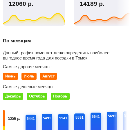
12060
р.
14189
р.
По месяцам
Данный график помогает легко определить наиболее
выгодное время года для поездки в Томск.
Самые дорогие месяцы:
Июнь
Июль
Август
Самые дешевые месяцы:
Декабрь
Октябрь
Ноябрь
57
5691
5641
5591
5491
5541
5256 р.
5441