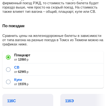
фирменный поезд РЖД, то стоимость такого билета будет
гораздо выше, чем просто на скорый поезд. На стоимость
также влияет тип вагона – общий, плацкарт, купе или СВ.
По поездам
Сравнить цены на железнодорожные билеты в зависимости
от типа вагона на разные поезда в Томск из Тюмени можно на
графиках ниже.
Плацкарт
от
12060
р
СВ
от
62945
р
Купе
от
19378
р
116С
116Э