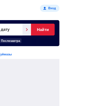
Вход
 дату
Найти
Послезавтра
Туймазы