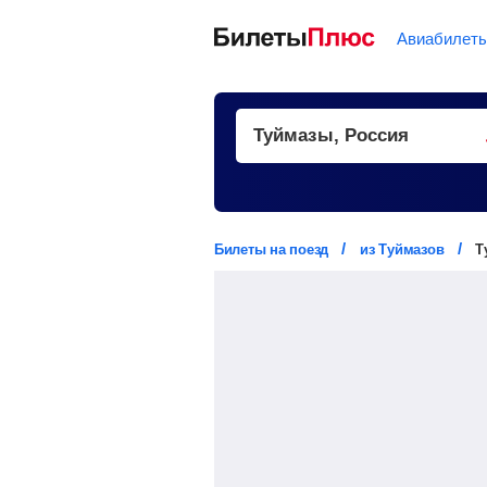
Авиабилет
Билеты на поезд
из Туймазов
Т