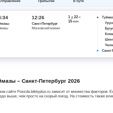
Отправление
Прибытие
В пути
1
22
4:34
12:26
д
ч
Туйма
15
мин
Урус
ймазы
Санкт-Петербург
ймазы
Московский вокзал
Бугу
Кляв
Шент
Челн
Санкт-
Нурл
Погр
Дими
Черд
Верх
Улья
уймазы – Санкт-Петербург 2026
Май
Чуф
ом сайте Poezda.biletyplus.ru зависит от множества факторов.
Веш
здо выше, чем просто на скорый поезд. На стоимость также влия
Инза
Ночк
Сура