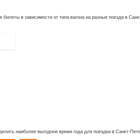
Руза
Сара
билеты в зависимости от типа вагона на разные поезда в Санк
Крас
Обро
Ужов
Луко
Шат
Арза
Нижн
Дзер
Иль
Вязн
Ковр
Сави
Шуя
Иван
Ерм
Фур
Нере
делить наиболее выгодное время года для поездки в Санкт-Пете
Бурм