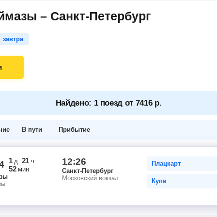
ймазы – Санкт-Петербург
завтра
и
Найдено: 1 поезд от 7416 р.
ние
В пути
Прибытие
1
21
12:26
д
ч
4
Плацкарт
52
мин
Санкт-Петербург
зы
Московский вокзал
Купе
зы