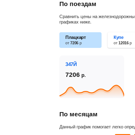
По поездам
Сравнить цены на железнодорожные 
графиках ниже.
Плацкарт
Купе
от
7206
р
от
12016
р
347Й
7206
р.
По месяцам
Данный график помогает легко опре