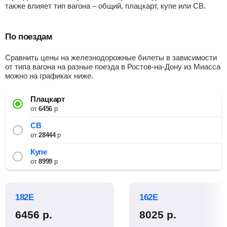
также влияет тип вагона – общий, плацкарт, купе или СВ.
По поездам
Сравнить цены на железнодорожные билеты в зависимости
от типа вагона на разные поезда в Ростов-на-Дону из Миасса
можно на графиках ниже.
Плацкарт
от
6456
р
СВ
от
28444
р
Купе
от
8999
р
182Е
162Е
6456
р.
8025
р.