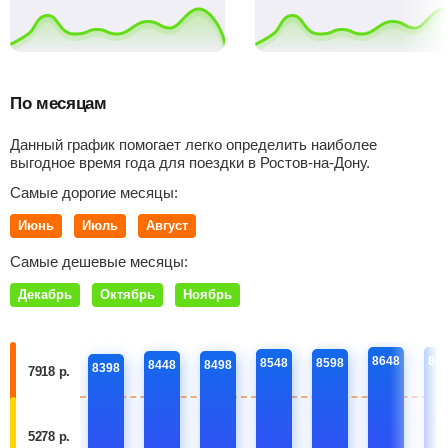
По месяцам
Данный график помогает легко определить наиболее
выгодное время года для поездки в Ростов-на-Дону.
Самые дорогие месяцы:
Июнь
Июль
Август
Самые дешевые месяцы:
Декабрь
Октябрь
Ноябрь
8648
86
8548
8598
8448
8498
8398
7918 р.
5278 р.