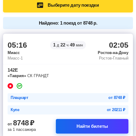
Выберите дату поездки
Найдено: 1 поезд от 8748 р.
05:16
02:05
1
22
49
д
ч
мин
Миасс
Ростов-на-Дону
Миасс-1
Ростов-Главный
142Е
«Таврия»
СК ГРАНДТ
Плацкарт
от
8748
₽
Купе
от
20211
₽
8748
₽
от
Найти билеты
за 1 пассажира