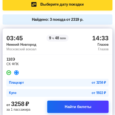
Выберите дату поездки
Найдено: 3 поезда от 2319 р.
03:45
14:33
9
48
ч
мин
Нижний Новгород
Глазов
Московский вокзал
Глазов
110Э
СК ФПК
Плацкарт
от
3258
₽
Купе
от
5922
₽
3258
₽
от
Найти билеты
за 1 пассажира