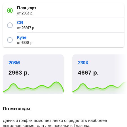
Плацкарт
от
2963
р
СВ
от
26947
р
Купе
от
6888
р
208М
230Х
2963
р.
4667
р.
По месяцам
Данный график помогает легко определить наиболее
выгодное время года для поездки в Глазова.