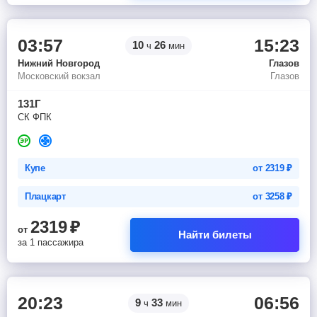
03:57
15:23
10
26
ч
мин
Нижний Новгород
Глазов
Московский вокзал
Глазов
131Г
СК ФПК
Купе
от
2319
₽
Плацкарт
от
3258
₽
2319
₽
от
Найти билеты
за 1 пассажира
20:23
06:56
9
33
ч
мин