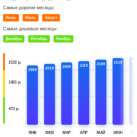
Самые дорогие месяцы:
Июнь
Июль
Август
Самые дешевые месяцы:
Декабрь
Октябрь
Ноябрь
22
2132 р.
2219
2169
2119
2069
2019
1969
1421 р.
473 р.
ЯНВ
ФЕВ
МАР
АПР
МАЙ
ИЮН
ИЮ