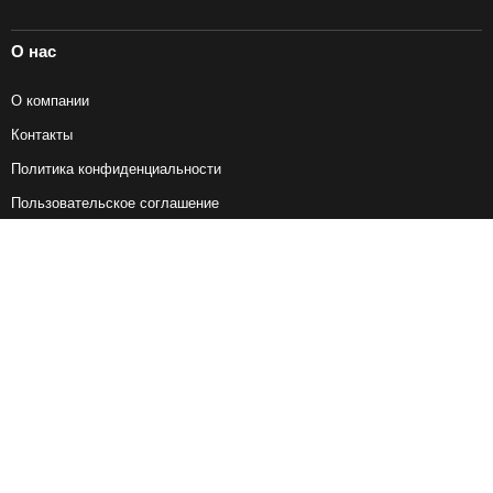
О нас
О компании
Контакты
Политика конфиденциальности
Пользовательское соглашение
Справочная информация
Возврат ж/д билетов
Наши сервисы
Авиабилеты
Ж/Д Билеты
Электрички
Автобусы