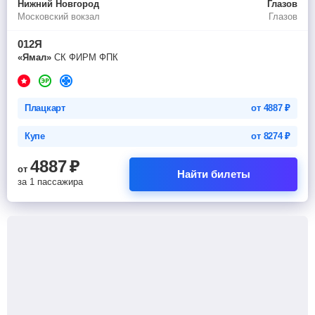
Нижний Новгород
Глазов
Московский вокзал
Глазов
012Я
«Ямал»
СК ФИРМ ФПК
Плацкарт
от
4887
₽
Купе
от
8274
₽
4887
₽
от
Найти билеты
за 1 пассажира