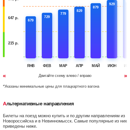
97
929
879
829
779
729
647 р.
679
215 р.
ЯНВ
ФЕВ
МАР
АПР
МАЙ
ИЮН
ИЮ
Двигайте схему влево / вправо
*Указаны минимальные цены для плацкартного вагона
Альтернативные направления
Билеты на поезд можно купить и по другим направлениям из
Новороссийска и в Невинномысск. Самые популярные из них
приведены ниже.