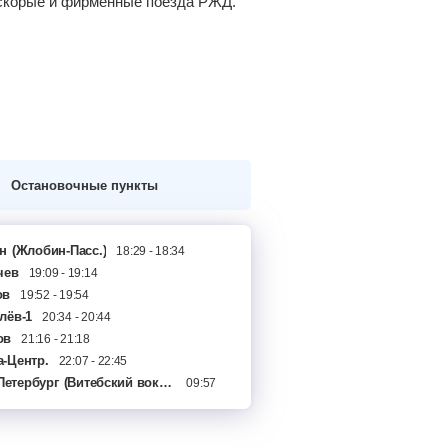
а скорые и фирменные поезда РЖД.
Остановочные пункты
н
(Жлобин-Пасс.)
18:29 - 18:34
чев
19:09 - 19:14
ов
19:52 - 19:54
лёв-1
20:34 - 20:44
ов
21:16 - 21:18
-Центр.
22:07 - 22:45
Петербург
бск-Пасс.
(Витебский вокзал)
23:52 - 00:03
09:57
ль-2
01:37 - 01:39
сокольники
02:37 - 03:06