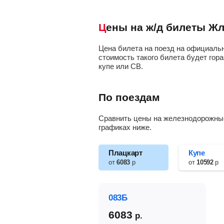
Цены на ж/д билеты Ж
Цена билета на поезд на официальн
стоимость такого билета будет гора
купе или СВ.
По поездам
Сравнить цены на железнодорожные
графиках ниже.
Плацкарт
Купе
от
6083
р
от
10592
р
083Б
6083
р.