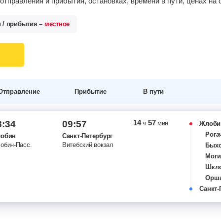
тправления и прибытия, остановках, времени в пути, ценах н
и / прибытия –
местное
Отправление
Прибытие
В пути
14
57
8:34
09:57
ч
мин
Жлоби
Рога
обин
Санкт-Петербург
обин-Пасс.
Витебский вокзал
Бых
Моги
Шкл
Орша
Санкт-
Вите
Неве
Ново