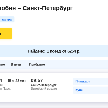
обин – Санкт-Петербург
завтра
и
Найдено: 1 поезд от 6254 р.
ние
В пути
Прибытие
4
09:57
15
23
ч
мин
Плацкарт
ин
Санкт-Петербург
н-Пасс.
Витебский вокзал
Купе