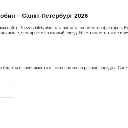
Локн
Сущ
Дедо
лобин – Санкт-Петербург 2026
Дно
Сол
ом сайте Poezda.biletyplus.ru зависит от множества факторов.
Утор
здо выше, чем просто на скорый поезд. На стоимость также влия
Бате
 билеты в зависимости от типа вагона на разные поезда в Сан