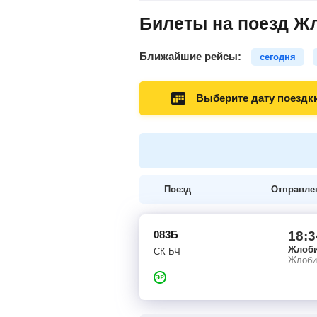
Билеты на поезд Жл
Ближайшие рейсы:
сегодня
Выберите дату поездк
Поезд
Отправле
083Б
18:3
Жлоб
СК БЧ
Жлоби