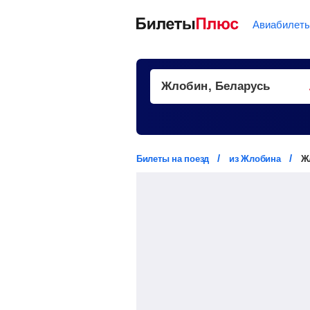
Авиабилет
Билеты на поезд
из Жлобина
Ж