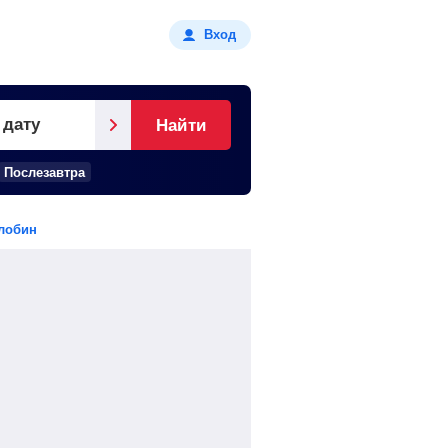
Вход
 дату
Найти
Послезавтра
лобин