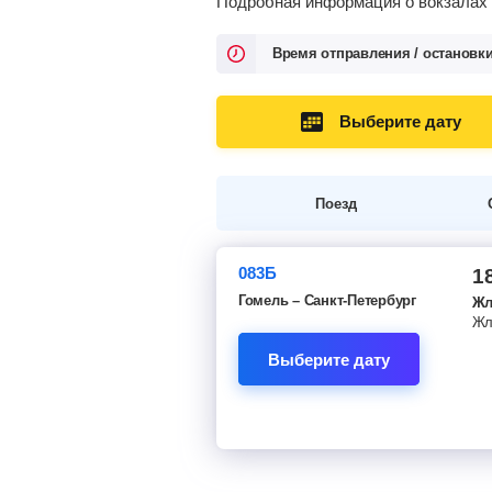
Подробная информация о вокзалах о
Время отправления / остановк
Выберите дату
Поезд
083Б
1
Гомель – Санкт-Петербург
Жл
Жл
Выберите дату