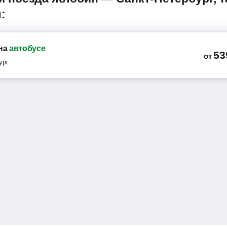
:
на
автобусе
53
от
ург