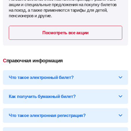
акции и специальные предложения на покупку билетов
на поезд, а также применяются тарифы для детей,
пенсионеров и другие.
Посмотреть все акции
Справочная информация
Что такое электронный билет?
*Электронный билет на поезд
— произведя оплату, вы
получаете на email электронный билет (посадочный купон), в
Как получить бумажный билет?
котором указаны детали вашей поездки, а также данные о
пассажире.
Бумажный билет можно получить двумя способами:
Что такое электронная регистрация?
В кассе ж/д вокзала
— сообщите кассиру 14-ти
значный код электронного билета и вам бесплатно
распечатают обычный билет на фирменном бланке.