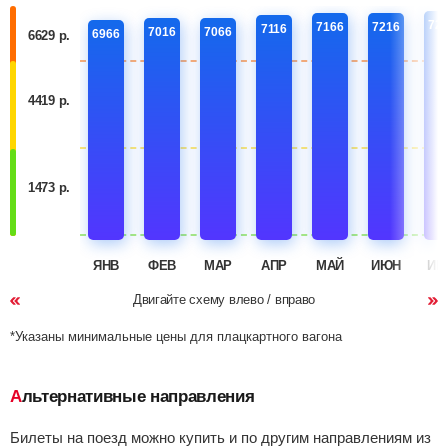
72
7166
7216
7116
7016
7066
6966
6629 р.
4419 р.
1473 р.
ЯНВ
ФЕВ
МАР
АПР
МАЙ
ИЮН
ИЮ
Двигайте схему влево / вправо
*Указаны минимальные цены для плацкартного вагона
Альтернативные направления
Билеты на поезд можно купить и по другим направлениям из