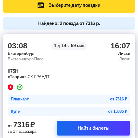
Выберите дату поездки
Найдено: 2 поезда от 7316 р.
03:08
16:07
1
14
59
д
ч
мин
Екатеринбург
Лиски
Екатеринбург-Пасс.
Лиски
075Н
«Таврия»
СК ГРАНДТ
Плацкарт
от
7316
₽
Купе
от
13385
₽
7316
₽
от
Найти билеты
за 1 пассажира