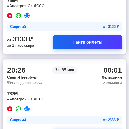
785М
«Аллегро»
СК ДОСС
Сидячий
от
3133
₽
3133
₽
от
Найти билеты
за 1 пассажира
20:26
00:01
3
35
ч
мин
Санкт-Петербург
Хельсинки
Финляндский вокзал
Хельсинки
787М
«Аллегро»
СК ДОСС
Сидячий
от
2333
₽