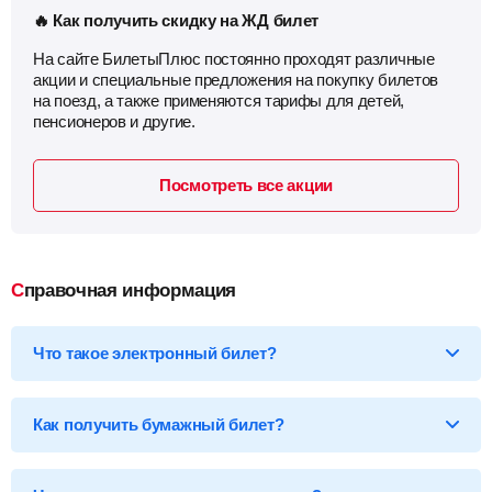
🔥 Как получить скидку на ЖД билет
На сайте БилетыПлюс постоянно проходят различные
акции и специальные предложения на покупку билетов
на поезд, а также применяются тарифы для детей,
пенсионеров и другие.
Посмотреть все акции
Справочная информация
Что такое электронный билет?
*Электронный билет на поезд
— произведя оплату, вы
получаете на email электронный билет (посадочный купон), в
Как получить бумажный билет?
котором указаны детали вашей поездки, а также данные о
пассажире.
Бумажный билет можно получить двумя способами: