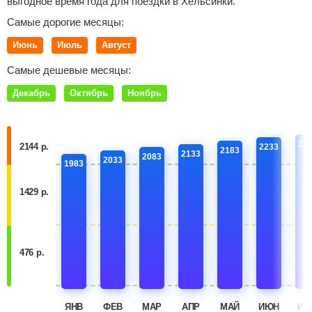
выгодное время года для поездки в Хельсинки.
Самые дорогие месяцы:
Июнь
Июль
Август
Самые дешевые месяцы:
Декабрь
Октябрь
Ноябрь
22
2144 р.
2233
2183
2133
2083
2033
1983
1429 р.
476 р.
ЯНВ
ФЕВ
МАР
АПР
МАЙ
ИЮН
ИЮ