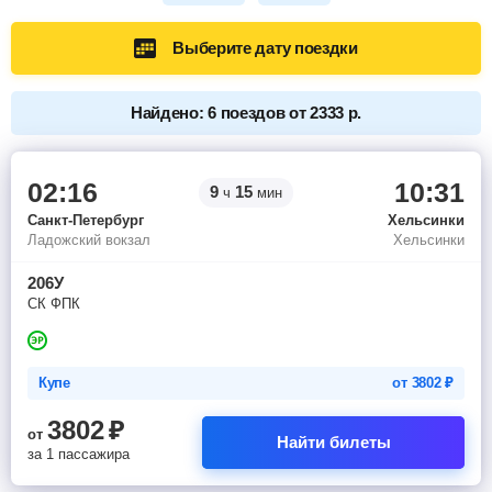
Выберите дату поездки
Найдено: 6 поездов от 2333 р.
02:16
10:31
9
15
ч
мин
Санкт-Петербург
Хельсинки
Ладожский вокзал
Хельсинки
206У
СК ФПК
Купе
от
3802
₽
3802
₽
от
Найти билеты
за 1 пассажира