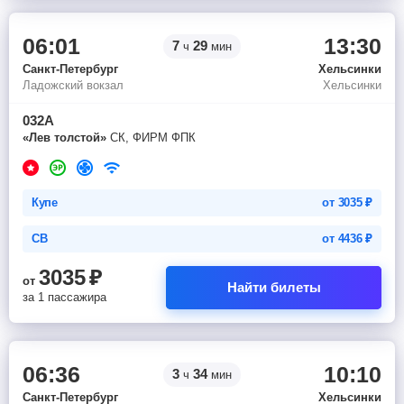
06:01
13:30
7
29
ч
мин
Санкт-Петербург
Хельсинки
Ладожский вокзал
Хельсинки
032А
«Лев толстой»
СК, ФИРМ ФПК
Купе
от
3035
₽
СВ
от
4436
₽
3035
₽
от
Найти билеты
за 1 пассажира
06:36
10:10
3
34
ч
мин
Санкт-Петербург
Хельсинки