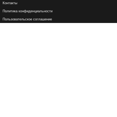
Контакты
Политика конфиденциальности
Пользовательское соглашение
Справочная информация
Возврат ж/д билетов
Наши сервисы
Авиабилеты
Ж/Д Билеты
Электрички
Автобусы
Маршрутки
Попутки
Ссылки на наши соцсети