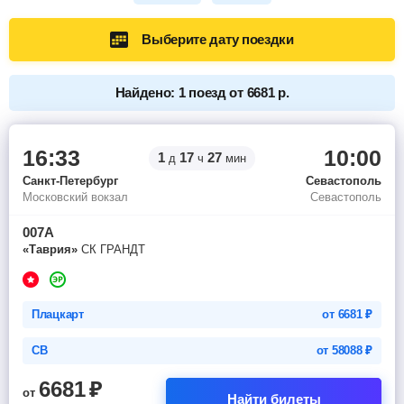
Выберите дату поездки
Найдено: 1 поезд от 6681 р.
16:33
10:00
1
17
27
д
ч
мин
Санкт-Петербург
Севастополь
Московский вокзал
Севастополь
007А
«Таврия»
СК ГРАНДТ
Плацкарт
от
6681
₽
СВ
от
58088
₽
6681
₽
от
Найти билеты