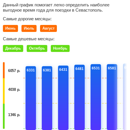
Данный график помогает легко определить наиболее
выгодное время года для поездки в Севастополь.
Самые дорогие месяцы:
Июнь
Июль
Август
Самые дешевые месяцы:
Декабрь
Октябрь
Ноябрь
66
6531
6581
6481
6431
6331
6381
6057 р.
4038 р.
1346 р.