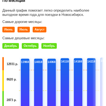
По месяцам
Данный график помогает легко определить наиболее
выгодное время года для поездки в Новосибирск.
Самые дорогие месяцы:
Июнь
Июль
Август
Самые дешевые месяцы:
Декабрь
Октябрь
Ноябрь
142
14118
14168
14218
13968
14018
14068
12931 р.
8620 р.
2873 р.