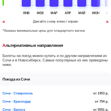
ЯНВ
ФЕВ
МАР
АПР
МАЙ
ИЮН
ИЮ
Двигайте схему влево / вправо
*Указаны минимальные цены для плацкартного вагона
Альтернативные направления
Билеты на поезд можно купить и по другим направлениям из
Сочи и в Новосибирск. Самые популярные из них приведены
ниже.
Поезда из Сочи
от 1453 р.
Сочи - Ставрополь
от 754 р.
Сочи - Краснодар
от 5551 р.
Сочи - Брянск