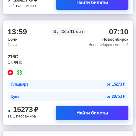
от
Найти билеты
за 1 пассажира
13:59
07:10
3
13
11
д
ч
мин
Сочи
Новосибирск
Сочи
Новосибирск-главный
216С
СК ФПК
Плацкарт
от
15273
₽
Купе
от
29753
₽
15273
₽
от
Найти билеты
за 1 пассажира