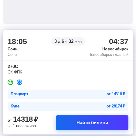
18:05
04:37
3
6
32
д
ч
мин
Сочи
Новосибирск
Сочи
Новосибирск-главный
270С
СК ФПК
Плацкарт
от
14318
₽
Купе
от
28174
₽
14318
₽
от
Найти билеты
за 1 пассажира