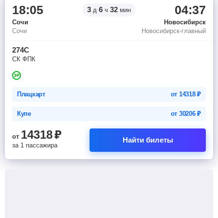
18:05
04:37
3
6
32
д
ч
мин
Сочи
Новосибирск
Сочи
Новосибирск-главный
274С
СК ФПК
Плацкарт
от
14318
₽
Купе
от
30206
₽
14318
₽
от
Найти билеты
за 1 пассажира