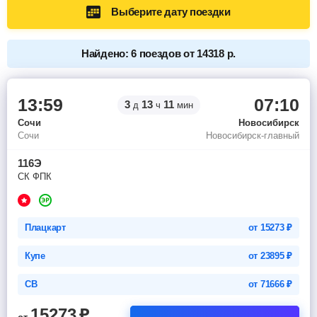
Выберите дату поездки
Найдено: 6 поездов от 14318 р.
13:59
07:10
3
13
11
д
ч
мин
Сочи
Новосибирск
Сочи
Новосибирск-главный
116Э
СК ФПК
Плацкарт
от
15273
₽
Купе
от
23895
₽
СВ
от
71666
₽
15273
₽