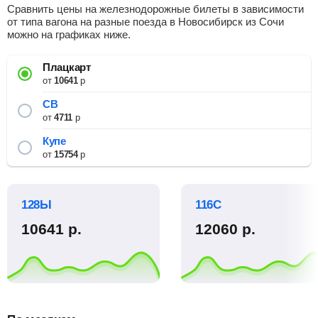
Сравнить цены на железнодорожные билеты в зависимости
от типа вагона на разные поезда в Новосибирск из Сочи
можно на графиках ниже.
Плацкарт
от
10641
р
СВ
от
4711
р
Купе
от
15754
р
128Ы
116С
10641
р.
12060
р.