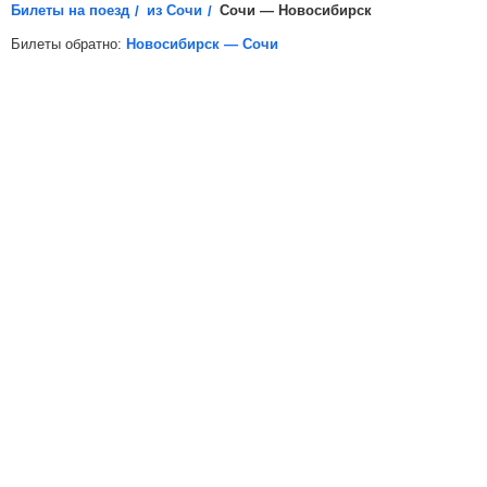
Билеты на поезд
из Сочи
Сочи — Новосибирск
Билеты обратно:
Новосибирск — Сочи
*
Электронная регистрация
доступна не на все поезда, в
таких случаях для посадки в поезд вам необходимо будет
распечатать бумажный билет.