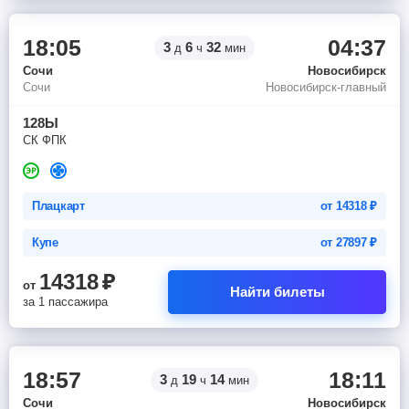
18:05
04:37
3
6
32
д
ч
мин
Сочи
Новосибирск
Сочи
Новосибирск-главный
128Ы
СК ФПК
Плацкарт
от
14318
₽
Купе
от
27897
₽
14318
₽
от
Найти билеты
за 1 пассажира
18:57
18:11
3
19
14
д
ч
мин
Сочи
Новосибирск