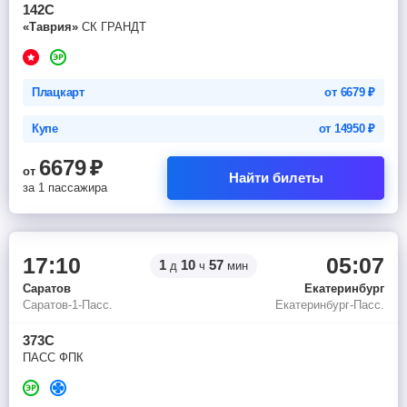
142С
«Таврия»
СК ГРАНДТ
Плацкарт
от
6679
₽
Купе
от
14950
₽
6679
₽
от
Найти билеты
за 1 пассажира
17:10
05:07
1
10
57
д
ч
мин
Саратов
Екатеринбург
Саратов-1-Пасс.
Екатеринбург-Пасс.
373С
ПАСС ФПК