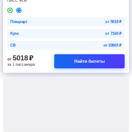
ПАСС ФПК
Плацкарт
от
5018
₽
Купе
от
7168
₽
СВ
от
20865
₽
5018
₽
от
Найти билеты
за 1 пассажира