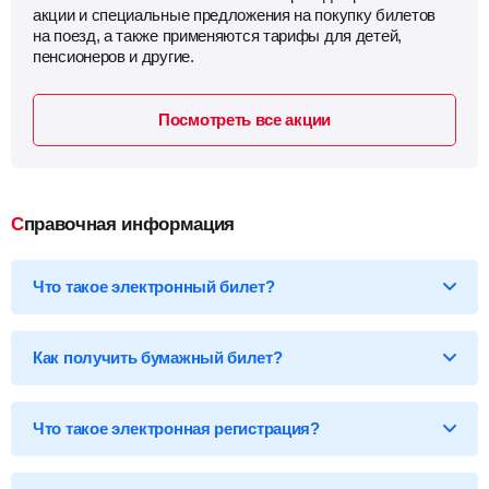
акции и специальные предложения на покупку билетов
на поезд, а также применяются тарифы для детей,
пенсионеров и другие.
Посмотреть все акции
Справочная информация
Что такое электронный билет?
*Электронный билет на поезд
— произведя оплату, вы
получаете на email электронный билет (посадочный купон), в
Как получить бумажный билет?
котором указаны детали вашей поездки, а также данные о
пассажире.
Бумажный билет можно получить двумя способами:
Что такое электронная регистрация?
В кассе ж/д вокзала
— сообщите кассиру 14-ти
значный код электронного билета и вам бесплатно
распечатают обычный билет на фирменном бланке.