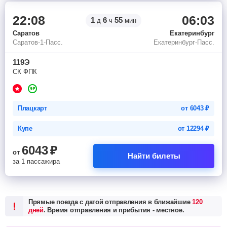
22:08
06:03
1
6
55
д
ч
мин
Саратов
Екатеринбург
Саратов-1-Пасс.
Екатеринбург-Пасс.
119Э
СК ФПК
Плацкарт
от
6043
₽
Купе
от
12294
₽
6043
₽
от
Найти билеты
за 1 пассажира
Прямые поезда с датой отправления в ближайшие
120
дней
. Время отправления и прибытия - местное.