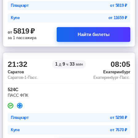
Плацкарт
от
5819
₽
Купе
от
11659
₽
5819
₽
от
Найти билеты
за 1 пассажира
21:32
08:05
1
9
33
д
ч
мин
Саратов
Екатеринбург
Саратов-1-Пасс.
Екатеринбург-Пасс.
524С
ПАСС ФПК
Плацкарт
от
5298
₽
Купе
от
7670
₽