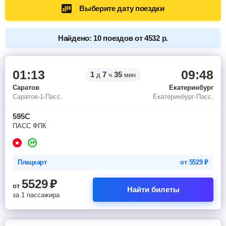
Выберите дату поездки
Найдено: 10 поездов от 4532 р.
01:13
09:48
1
7
35
д
ч
мин
Саратов
Екатеринбург
Саратов-1-Пасс.
Екатеринбург-Пасс.
595С
ПАСС ФПК
Плацкарт
от
5529
₽
5529
₽
от
Найти билеты
за 1 пассажира