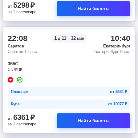
5298
₽
от
Найти билеты
за 1 пассажира
22:08
10:40
1
11
32
д
ч
мин
Саратов
Екатеринбург
Саратов-1-Пасс.
Екатеринбург-Пасс.
365С
СК ФПК
Плацкарт
от
6361
₽
Купе
от
10077
₽
6361
₽
от
Найти билеты
за 1 пассажира