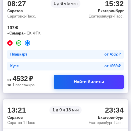
08:27
15:32
1
6
5
д
ч
мин
Саратов
Екатеринбург
Саратов-1-Пасс.
Екатеринбург-Пасс.
107Ж
«Самара»
СК ФПК
Плацкарт
от
4532
₽
Купе
от
4969
₽
4532
₽
от
Найти билеты
за 1 пассажира
13:21
23:34
1
9
13
д
ч
мин
Саратов
Екатеринбург
Саратов-1-Пасс.
Екатеринбург-Пасс.