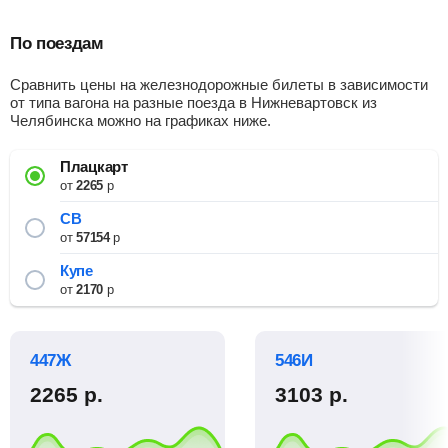
По поездам
Сравнить цены на железнодорожные билеты в зависимости
от типа вагона на разные поезда в Нижневартовск из
Челябинска можно на графиках ниже.
Плацкарт
от
2265
р
СВ
от
57154
р
Купе
от
2170
р
447Ж
546И
2265
р.
3103
р.