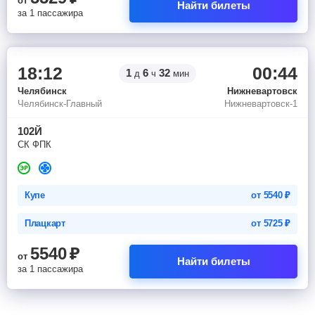
от
Найти билеты
за 1 пассажира
18:12
00:44
1
6
32
д
ч
мин
Челябинск
Нижневартовск
Челябинск-Главный
Нижневартовск-1
102Й
СК ФПК
Купе
от
5540
₽
Плацкарт
от
5725
₽
5540
₽
от
Найти билеты
за 1 пассажира