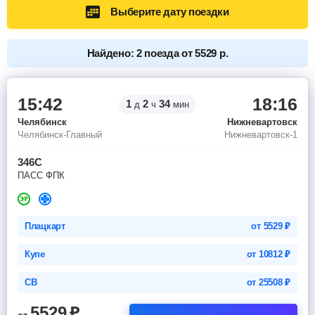
Выберите дату поездки
Найдено: 2 поезда от 5529 р.
15:42
18:16
1
2
34
д
ч
мин
Челябинск
Нижневартовск
Челябинск-Главный
Нижневартовск-1
346С
ПАСС ФПК
Плацкарт
от
5529
₽
Купе
от
10812
₽
СВ
от
25508
₽
5529
₽