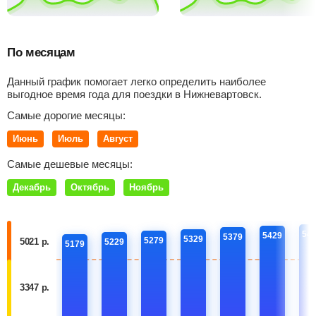
По месяцам
Данный график помогает легко определить наиболее
выгодное время года для поездки в Нижневартовск.
Самые дорогие месяцы:
Июнь
Июль
Август
Самые дешевые месяцы:
Декабрь
Октябрь
Ноябрь
54
5429
5379
5329
5279
5021 р.
5229
5179
3347 р.