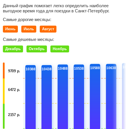
Данный график помогает легко определить наиболее
выгодное время года для поездки в Санкт-Петербург.
Самые дорогие месяцы:
Июнь
Июль
Август
Самые дешевые месяцы:
Декабрь
Октябрь
Ноябрь
106
10588
10638
10488
10538
10388
10438
9709 р.
6472 р.
2157 р.