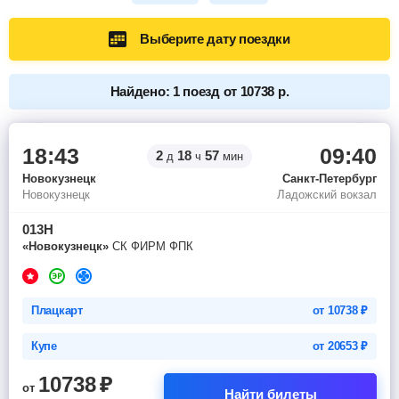
Выберите дату поездки
Найдено: 1 поезд от 10738 р.
18:43
09:40
2
18
57
д
ч
мин
Новокузнецк
Санкт-Петербург
Новокузнецк
Ладожский вокзал
013Н
«Новокузнецк»
СК ФИРМ ФПК
Плацкарт
от
10738
₽
Купе
от
20653
₽
10738
₽
от
Найти билеты