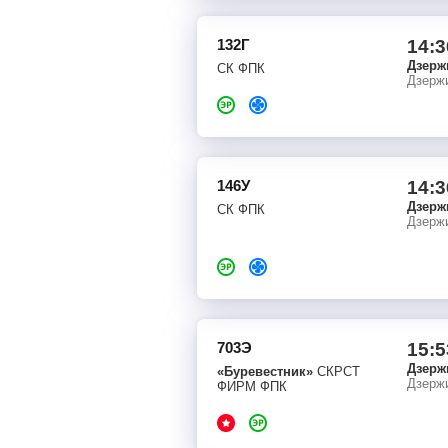
132Г
14:3
Дзерж
СК ФПК
Дзерж
146У
14:3
Дзерж
СК ФПК
Дзерж
703Э
15:5
Дзерж
«Буревестник»
СКРСТ
Дзерж
ФИРМ ФПК