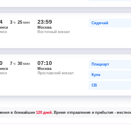
4
23:59
3
25
ч
мин
Сидячий
инск
Москва
инск
Восточный вокзал
0
07:10
7
30
ч
мин
Плацкарт
инск
Москва
инск
Ярославский вокзал
Купе
СВ
вления в ближайшие
120 дней
. Время отправления и прибытия - местное