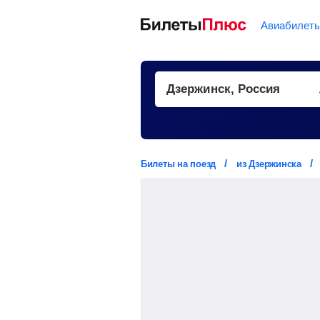
Авиабилет
Билеты на поезд
из Дзержинска