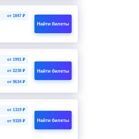
от
1847
₽
Найти билеты
от
1991
₽
Найти билеты
от
2238
₽
от
9634
₽
от
1319
₽
Найти билеты
от
9328
₽