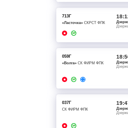
713Г
18:1
Дзерж
«Ласточка»
СКРСТ ФПК
Дзерж
059Г
18:5
Дзерж
«Волга»
СК ФИРМ ФПК
Дзерж
037Г
19:4
Дзерж
СК ФИРМ ФПК
Дзерж