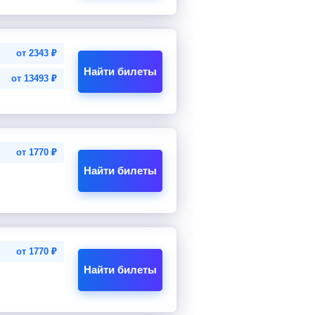
от
2343
₽
Найти билеты
от
13493
₽
от
1770
₽
Найти билеты
от
1770
₽
Найти билеты