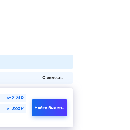
Стоимость
от
2124
₽
Найти билеты
от
3552
₽