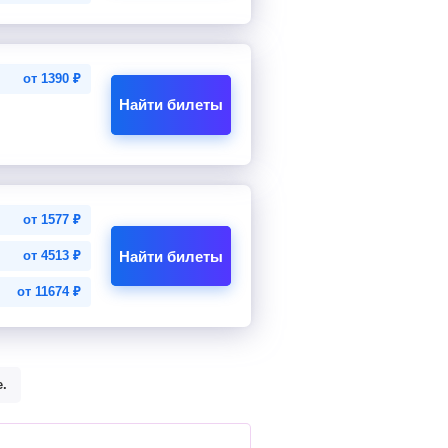
от
1390
₽
Найти билеты
от
1577
₽
Найти билеты
от
4513
₽
от
11674
₽
.