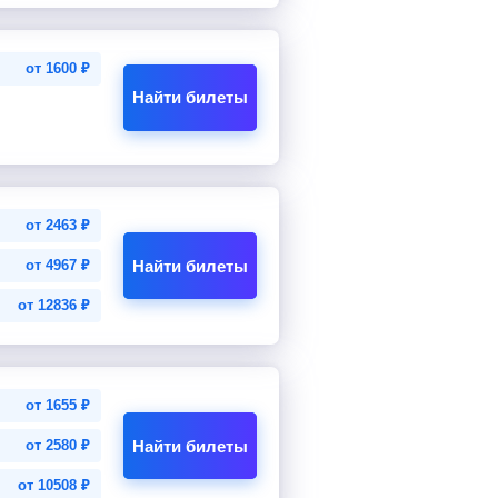
от
1600
₽
Найти билеты
от
2463
₽
Найти билеты
от
4967
₽
от
12836
₽
от
1655
₽
Найти билеты
от
2580
₽
от
10508
₽