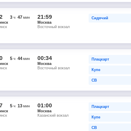
2
21:59
3
47
ч
мин
Сидячий
инск
Москва
инск
Восточный вокзал
0
00:34
5
44
ч
мин
Плацкарт
инск
Москва
инск
Восточный вокзал
Купе
СВ
7
01:00
5
13
ч
мин
Плацкарт
инск
Москва
инск
Казанский вокзал
Купе
СВ