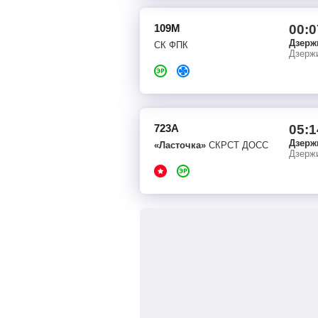
109М
00:0
Дзерж
СК ФПК
Дзерж
723А
05:1
Дзерж
«Ласточка»
СКРСТ ДОСС
Дзерж