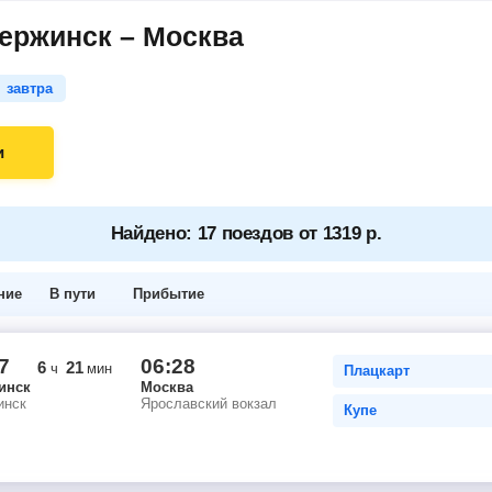
ержинск – Москва
завтра
и
Найдено: 17 поездов от 1319 р.
ние
В пути
Прибытие
7
06:28
6
21
ч
мин
Плацкарт
инск
Москва
инск
Ярославский вокзал
Купе