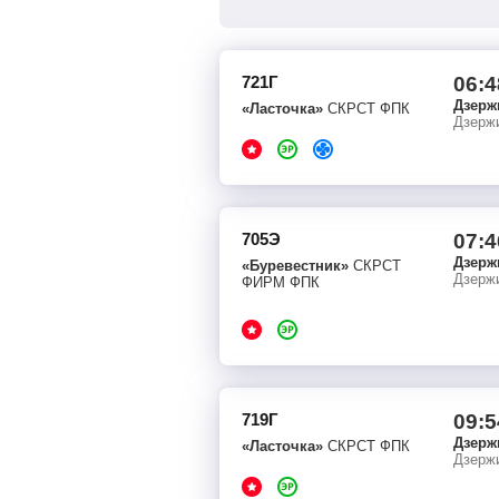
721Г
06:4
Дзерж
«Ласточка»
СКРСТ ФПК
Дзерж
705Э
07:4
Дзерж
«Буревестник»
СКРСТ
Дзерж
ФИРМ ФПК
719Г
09:5
Дзерж
«Ласточка»
СКРСТ ФПК
Дзерж