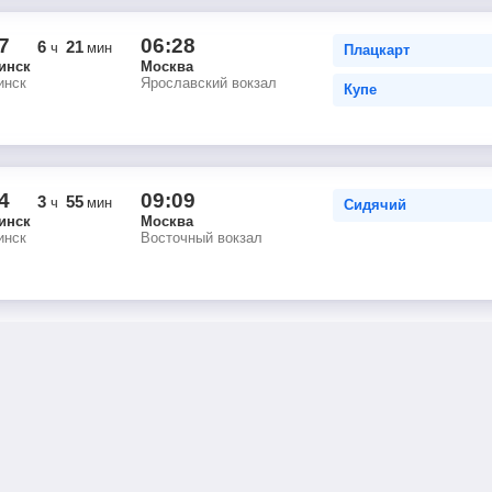
7
06:28
6
21
ч
мин
Плацкарт
инск
Москва
инск
Ярославский вокзал
Купе
4
09:09
3
55
ч
мин
Сидячий
инск
Москва
инск
Восточный вокзал