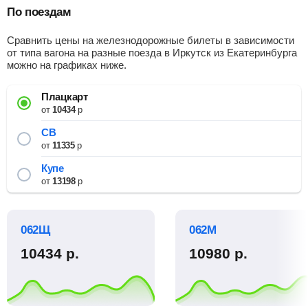
По поездам
Сравнить цены на железнодорожные билеты в зависимости
от типа вагона на разные поезда в Иркутск из Екатеринбурга
можно на графиках ниже.
Плацкарт
от
10434
р
СВ
от
11335
р
Купе
от
13198
р
062Щ
062М
10434
р.
10980
р.