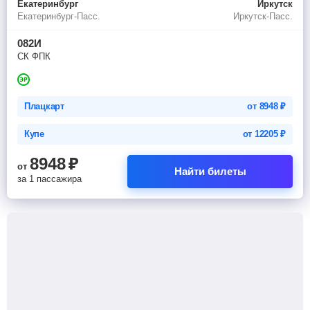
Екатеринбург
Иркутск
Екатеринбург-Пасс.
Иркутск-Пасс.
082И
СК ФПК
Плацкарт
от
8948
₽
Купе
от
12205
₽
8948
₽
от
Найти билеты
за 1 пассажира