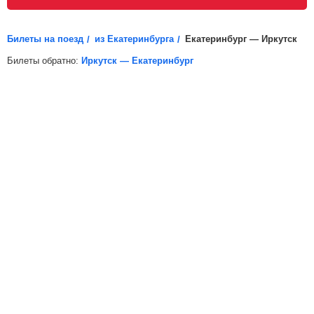
распечатайте электронный билет (посадочный купон)
и возьмите его с собой.
Билеты на поезд
из Екатеринбурга
Екатеринбург — Иркутск
Билеты обратно:
Иркутск — Екатеринбург
*
Электронная регистрация
доступна не на все поезда, в
таких случаях для посадки в поезд вам необходимо будет
распечатать бумажный билет.