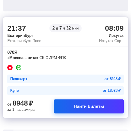
21:37
08:09
2
7
32
д
ч
мин
Екатеринбург
Иркутск
Екатеринбург-Пасс.
Иркутск-Сорт.
070Я
«Москва – чита»
СК ФИРМ ФПК
Плацкарт
от
8948
₽
Купе
от
18573
₽
8948
₽
от
Найти билеты
за 1 пассажира