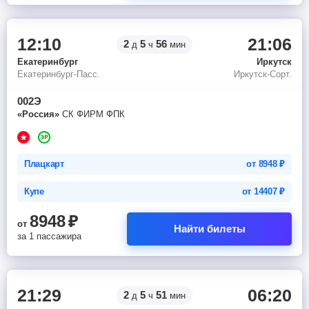
12:10
21:06
2
5
56
д
ч
мин
Екатеринбург
Иркутск
Екатеринбург-Пасс.
Иркутск-Сорт.
002Э
«Россия»
СК ФИРМ ФПК
Плацкарт
от
8948
₽
Купе
от
14407
₽
8948
₽
от
Найти билеты
за 1 пассажира
21:29
06:20
2
5
51
д
ч
мин