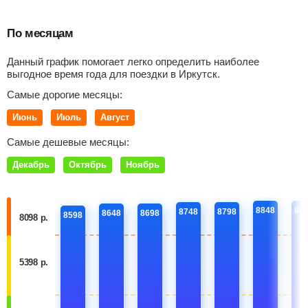
По месяцам
Данный график помогает легко определить наиболее
выгодное время года для поездки в Иркутск.
Самые дорогие месяцы:
Июнь
Июль
Август
Самые дешевые месяцы:
Декабрь
Октябрь
Ноябрь
8848
88
8748
8798
8648
8698
8598
8098 р.
5398 р.