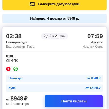
Выберите дату поездки
Найдено: 4 поезда от 8948 р.
02:38
07:59
2
2
21
д
ч
мин
Екатеринбург
Иркутск
Екатеринбург-Пасс.
Иркутск-Сорт.
010Н
СК ФПК
Плацкарт
от
8948
₽
Купе
от
12920
₽
8948
₽
от
Найти билеты
за 1 пассажира