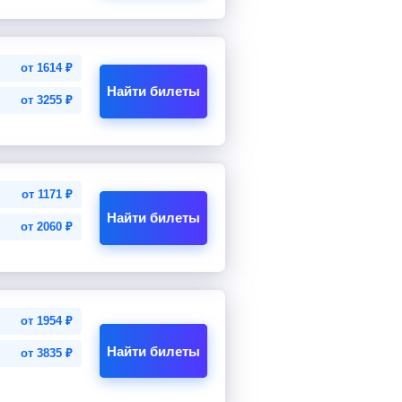
от
1614
₽
Найти билеты
от
3255
₽
от
1171
₽
Найти билеты
от
2060
₽
от
1954
₽
Найти билеты
от
3835
₽