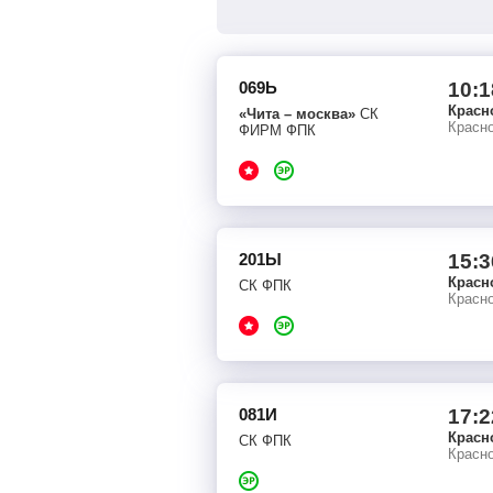
069Ь
10:1
Красн
«Чита – москва»
СК
Красно
ФИРМ ФПК
201Ы
15:3
Красн
СК ФПК
Красно
081И
17:2
Красн
СК ФПК
Красно