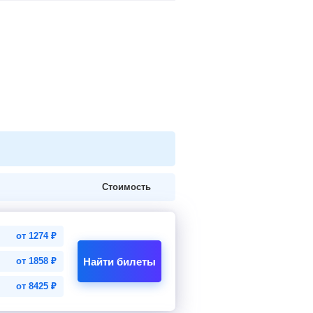
Стоимость
от
1274
₽
Найти билеты
от
1858
₽
от
8425
₽