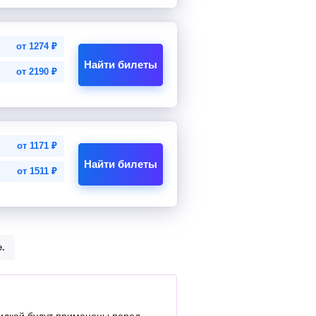
от
1274
₽
Найти билеты
от
2190
₽
от
1171
₽
Найти билеты
от
1511
₽
.