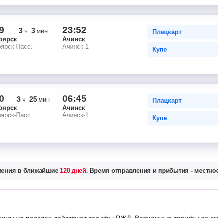
9
23:52
3
3
ч
мин
Плацкарт
оярск
Ачинск
ярск-Пасс.
Ачинск-1
Купе
0
06:45
3
25
ч
мин
Плацкарт
оярск
Ачинск
ярск-Пасс.
Ачинск-1
Купе
вления в ближайшие
120 дней
. Время отправления и прибытия - местное