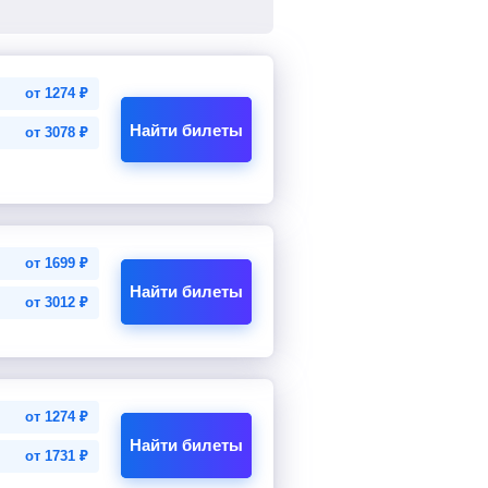
от
1274
₽
Найти билеты
от
3078
₽
от
1699
₽
Найти билеты
от
3012
₽
от
1274
₽
Найти билеты
от
1731
₽