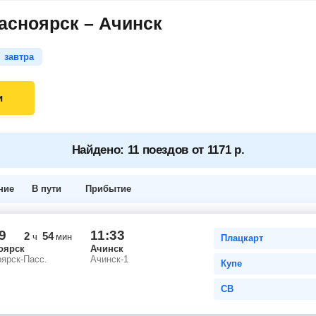
асноярск – Ачинск
завтра
и
Найдено: 11 поездов от 1171 р.
ние
В пути
Прибытие
9
11:33
2
54
ч
мин
Плацкарт
оярск
Ачинск
ярск-Пасс.
Ачинск-1
Купе
СВ