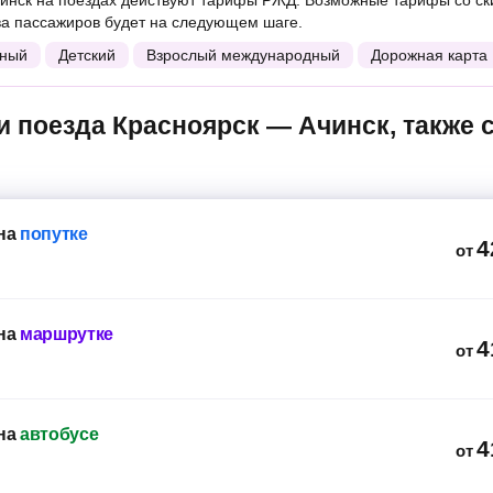
инск на поездах действуют тарифы РЖД. Возможные тарифы со ск
ва пассажиров будет на следующем шаге.
ный
Детский
Взрослый международный
Дорожная карта
на
попутке
4
от
на
маршрутке
4
от
на
автобусе
4
от