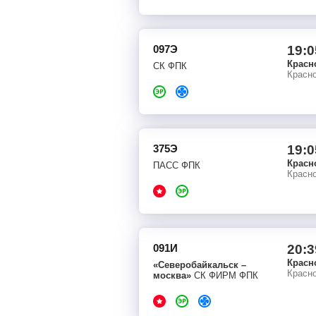
097Э
19:0
Красн
СК ФПК
Красно
375Э
19:0
Красн
ПАСС ФПК
Красно
091И
20:3
Красн
«Северобайкальск –
Красно
москва»
СК ФИРМ ФПК