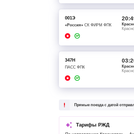
001Э
20:4
Красн
«Россия»
СК ФИРМ ФПК
Красно
347Н
03:2
Красн
ПАСС ФПК
Красно
Прямые поезда с датой отпра
Тарифы РЖД