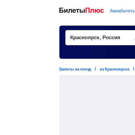
Авиабилет
Билеты на поезд
из Красноярска