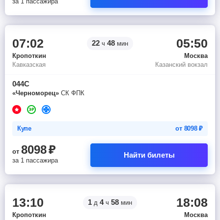
за 1 пассажира
07:02
05:50
22
48
ч
мин
Кропоткин
Москва
Кавказская
Казанский вокзал
044С
«Черноморец»
СК ФПК
Купе
от
8098
₽
8098
₽
от
Найти билеты
за 1 пассажира
13:10
18:08
1
4
58
д
ч
мин
Кропоткин
Москва