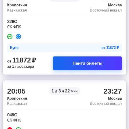
Кропоткин
Москва
Кавказская
Восточный вокзал
226С
СК ФПК
Купе
от
11872
₽
11872
₽
от
Найти билеты
за 1 пассажира
20:05
23:27
1
3
22
д
ч
мин
Кропоткин
Москва
Кавказская
Восточный вокзал
049С
СК ФПК