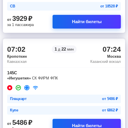
СВ
от
18528
₽
3929
₽
от
Найти билеты
за 1 пассажира
07:02
07:24
1
22
д
мин
Кропоткин
Москва
Кавказская
Казанский вокзал
145С
«Ингушетия»
СК ФИРМ ФПК
Плацкарт
от
5486
₽
Купе
от
6862
₽
5486
₽
от
Найти билеты