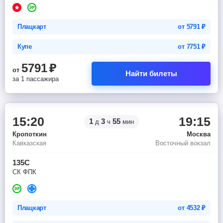
Плацкарт
от
5791
₽
Купе
от
7751
₽
5791
₽
от
Найти билеты
за 1 пассажира
15:20
19:15
1
3
55
д
ч
мин
Кропоткин
Москва
Кавказская
Восточный вокзал
135С
СК ФПК
Плацкарт
от
4532
₽