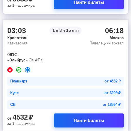
от
Найти билеты
за 1 пассажира
03:03
06:18
1
3
15
д
ч
мин
Кропоткин
Москва
Кавказская
Павелецкий вокзал
061С
«Эльбрус»
СК ФПК
Плацкарт
от
4532
₽
Купе
от
6209
₽
СВ
от
18864
₽
4532
₽
от
Найти билеты
за 1 пассажира