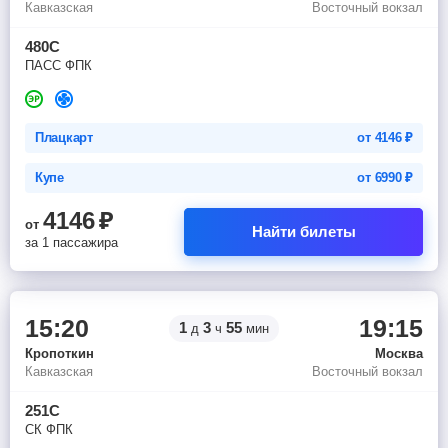
Кавказская
Восточный вокзал
480С
ПАСС ФПК
Плацкарт
от
4146
₽
Купе
от
6990
₽
4146
₽
от
Найти билеты
за 1 пассажира
15:20
19:15
1
3
55
д
ч
мин
Кропоткин
Москва
Кавказская
Восточный вокзал
251С
СК ФПК