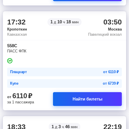
17:32
03:50
1
10
18
д
ч
мин
Кропоткин
Москва
Кавказская
Павелецкий вокзал
558С
ПАСС ФПК
Плацкарт
от
6110
₽
Купе
от
6739
₽
6110
₽
от
Найти билеты
за 1 пассажира
18:33
22:19
1
3
46
д
ч
мин