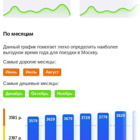
По месяцам
Данный график помогает легко определить наиболее
выгодное время года для поездки в Москву.
Самые дорогие месяцы:
Июнь
Июль
Август
Самые дешевые месяцы:
Декабрь
Октябрь
Ноябрь
38
3829
3779
3581 р.
3729
3679
3629
3579
2387 р.