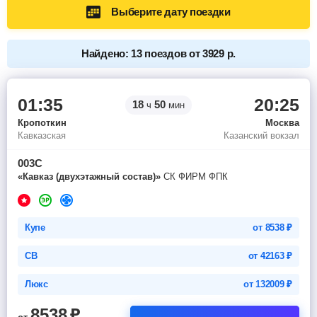
Выберите дату поездки
Найдено: 13 поездов от 3929 р.
01:35
20:25
18
50
ч
мин
Кропоткин
Москва
Кавказская
Казанский вокзал
003С
«Кавказ (двухэтажный состав)»
СК ФИРМ ФПК
Купе
от
8538
₽
СВ
от
42163
₽
Люкс
от
132009
₽
8538
₽