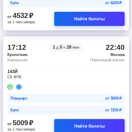
Купе
от
6209
₽
4532
₽
от
Найти билеты
за 1 пассажира
17:12
22:40
1
5
28
д
ч
мин
Кропоткин
Москва
Кавказская
Павелецкий вокзал
143Й
СК ФПК
Плацкарт
от
5009
₽
Купе
от
7250
₽
5009
₽
от
Найти билеты
за 1 пассажира