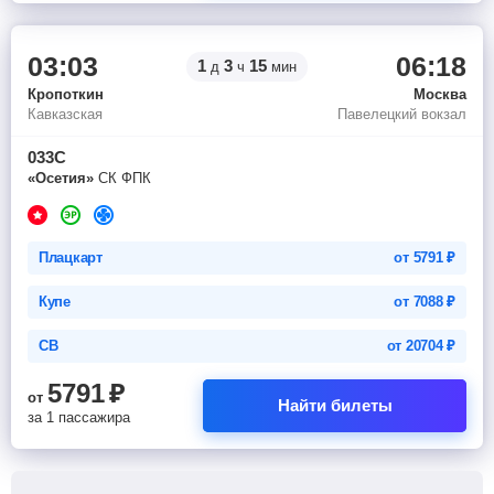
03:03
06:18
1
3
15
д
ч
мин
Кропоткин
Москва
Кавказская
Павелецкий вокзал
033С
«Осетия»
СК ФПК
Плацкарт
от
5791
₽
Купе
от
7088
₽
СВ
от
20704
₽
5791
₽
от
Найти билеты
за 1 пассажира