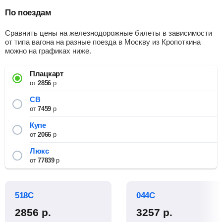
По поездам
Сравнить цены на железнодорожные билеты в зависимости
от типа вагона на разные поезда в Москву из Кропоткина
можно на графиках ниже.
Плацкарт
от
2856
р
СВ
от
7459
р
Купе
от
2066
р
Люкс
от
77839
р
518С
044С
2856
р.
3257
р.