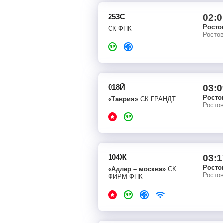
253С
02:0
Росто
СК ФПК
Росто
018Й
03:0
Росто
«Таврия»
СК ГРАНДТ
Росто
104Ж
03:1
Росто
«Адлер – москва»
СК
Росто
ФИРМ ФПК