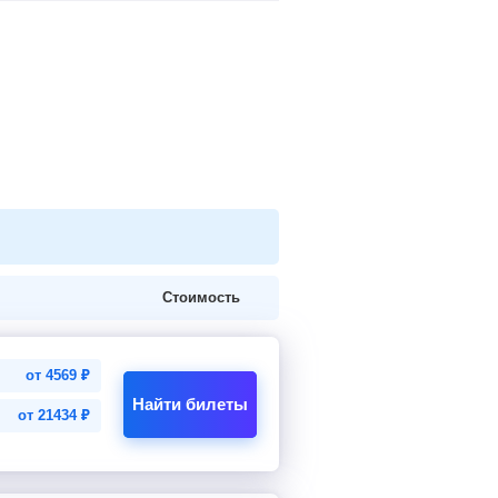
Стоимость
от
4569
₽
Найти билеты
от
21434
₽