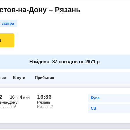
стов-на-Дону – Рязань
завтра
и
Найдено: 37 поездов от 2671 р.
ние
В пути
Прибытие
2
16:36
16
4
ч
мин
Купе
в-на-Дону
Рязань
в-Главный
Рязань-2
СВ