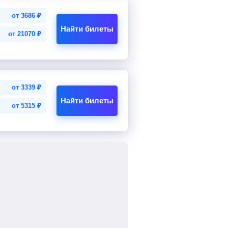
от
3686
₽
Найти билеты
от
21070
₽
от
3339
₽
Найти билеты
от
5315
₽