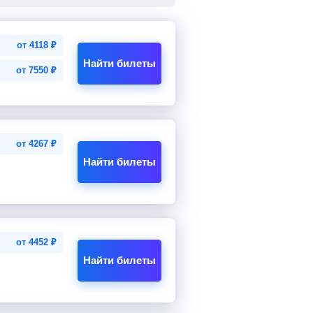
от
4118
₽
Найти билеты
от
7550
₽
от
4267
₽
Найти билеты
от
4452
₽
Найти билеты