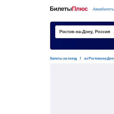
Авиабилет
Билеты на поезд
из Ростова-на-Дон