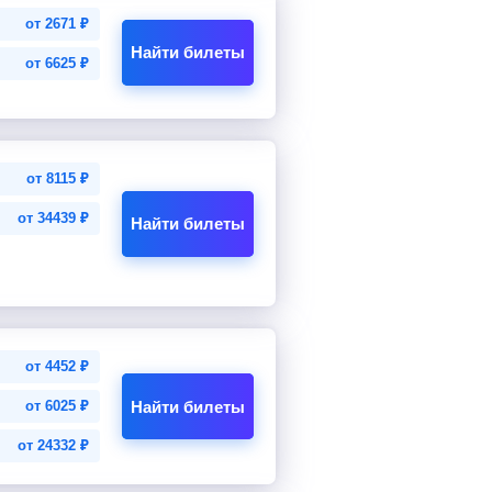
от
2671
₽
Найти билеты
от
6625
₽
от
8115
₽
от
34439
₽
Найти билеты
от
4452
₽
Найти билеты
от
6025
₽
от
24332
₽