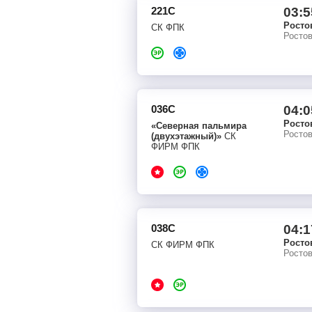
221С
03:5
Росто
СК ФПК
Росто
036С
04:0
Росто
«Северная пальмира
Росто
(двухэтажный)»
СК
ФИРМ ФПК
038С
04:1
Росто
СК ФИРМ ФПК
Росто