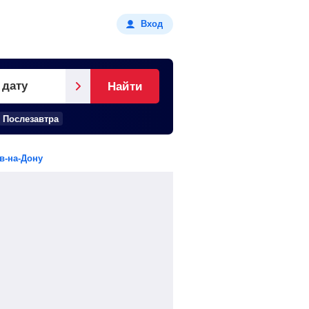
Вход
 дату
Найти
Послезавтра
в-на-Дону