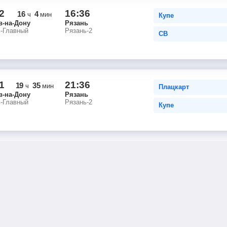
2
16:36
16
4
ч
мин
Купе
в-на-Дону
Рязань
в-Главный
Рязань-2
СВ
1
21:36
19
35
ч
мин
Плацкарт
в-на-Дону
Рязань
в-Главный
Рязань-2
Купе