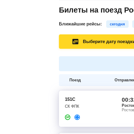
Билеты на поезд Ро
Ближайшие рейсы:
сегодня
Выберите дату поездк
Поезд
Отправле
151С
00:3
Росто
СК ФПК
Росто