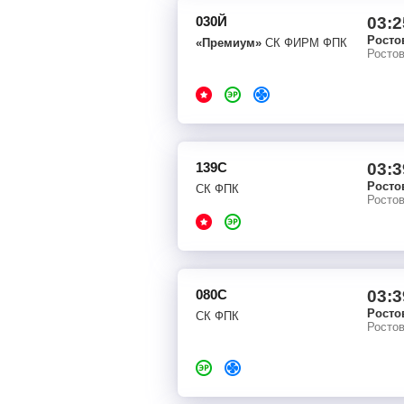
030Й
03:2
Росто
«Премиум»
СК ФИРМ ФПК
Росто
139С
03:3
Росто
СК ФПК
Росто
080С
03:3
Росто
СК ФПК
Росто